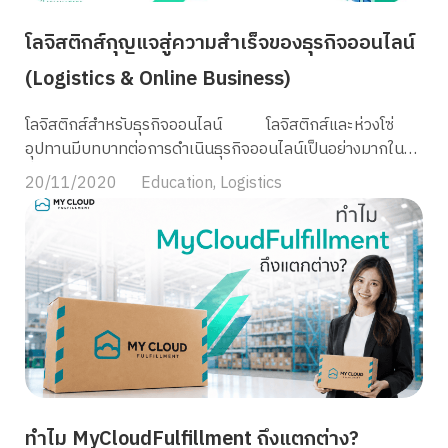
และเน้นไปที่ไลฟ์สไตล์มากกว่าการซื้อของ แต่เมื่อ Social
โลจิสติกส์กุญแจสู่ความสำเร็จของธุรกิจออนไลน์
media เป็นช่องทางที่มีโอกาสเข้าถึงลูกค้าโดยตรงได้สูงมาก ดัง
นั้นวันนี้สำหรับธุรกิจที่กำลังมองหาวิธีการเพิ่มประสิทธิภาพการ
(Logistics & Online Business)
ขาย และเพิ่มโอกาสในการขายบนโซเชียลมีเดีย MyCloud มี
เทคนิคการขายแบบไม่ขาย เพื่อมัดใจลูกค้ามาฝากกันค่ะ
โลจิสติกส์สำหรับธุรกิจออนไลน์ โลจิสติกส์และห่วงโซ่
1.Relationship มัดใจลูกค้า […]
อุปทานมีบทบาทต่อการดำเนินธุรกิจออนไลน์เป็นอย่างมากในยุค
ที่เทคโนโลยี disrupt ให้พฤติกรรมและความต้องการของผู้
20/11/2020
Education
,
Logistics
บริโภคเปลี่ยนแปลงอยู่เสมอ ธุรกิจต่าง ๆ ต้องมีการปรับตัวอย่าง
มาก และต้องมุ่งมั่นพัฒนาธุรกิจอยู่เสมอ มีการใช้เทคโนโลยี และ
การจัดการโลจิสติกส์ ห่วงโซ่อุปทานเพื่อเพิ่มประสิทธิภาพของ
องค์กรให้สามารถเเข่งขัน หรืออยู่เหนือคู่แข่งทางธุรกิจ เพื่อ
เติบโตได้อย่างยั่งยืนต่อไป อุตสาหกรรมโลจิสติกส์ในอดีตและ
ปัจจุบัน อุตสาหกรรมโลจิสติกส์เติบโตและเปลี่ยนแปลงไป
พร้อม ๆ กับการเปลี่ยนแปลงของธุรกิจ ในยุคที่มี Technology
มา disrupt ทำให้ธุรกิจออฟไลน์ เปลี่ยนมาลงทุนและแข่งขันบน
แพลตฟอร์มออนไลน์มากขึ้น กลายเป็น ธุรกิจ E-Commerce
ดังนั้นอุตสาหกรรมการขนส่งและโลจิสติกส์จึงมีการพัฒนาตาม
ทำไม MyCloudFulfillment ถึงแตกต่าง?
ไปด้วยอยู่เสมอ เมื่อตลาด E-Commerce เติบโตขึ้น ธุรกิจโลจิ