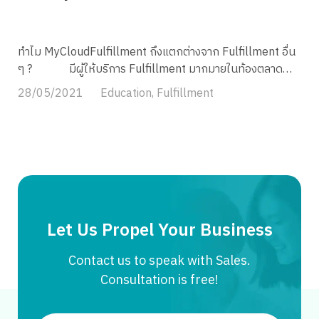
สติกส์ต่างแข่งขันกันพัฒนา ด้วยการเพิ่มบริการที่เข้าไปช่วย
ธุรกิจได้มากขึ้น ทั้งการนำข้อมูลด้านโลจิสติกส์และ supply
chain เข้ามาใช้เพื่อพัฒนาบริการ อาทิ การวางแผนเส้นทางการ
ทำไม MyCloudFulfillment ถึงแตกต่างจาก Fulfillment อื่น
เดินรถ การนำเทคโนโลยีเข้ามาช่วยด้านขนส่ง กระจายสินค้า การ
ๆ ? มีผู้ให้บริการ Fulfillment มากมายในท้องตลาด
ใช้ GPS การปรับราคาบริการเพื่อลดต้นทุนให้ธุรกิจได้มากที่สุด
แล้ว MyCloud แตกต่างอย่างไร ทำไมจึงมีราคาสูงกว่าทั่วไป?
28/05/2021
Education
,
Fulfillment
หรือจุดเด่นด้านการขนส่ง จึงเน้นความเร็วเป็นหลักอีกด้วย […]
และอะไรคือเหตุผลที่คุณต้องเลือกใช้บริการจาก
MyCloudFulfillment? บทความนี้มีคำตอบค่ะ
MyCloudFulfillment คือใคร? MyCloudFulfillment
คือผู้ให้บริการคลังสินค้าออนไลน์พร้อมด้วยบริการ Fulfillment
อันดับ 1 สำหรับธุรกิจ E-Commerce ที่จัดเก็บ แพ็ค ส่งสินค้า
โดยทีมงานมืออาชีพ เพื่อให้ธุรกิจของคุณสามารถเติบโตได้อย่าง
ยั่งยืน การันตีคุณภาพด้วยรีวิว และรางวัลระดับประเทศ รวมถึง
ความไว้วางใจจากบริษัทในตลาดหลักทรัพย์และ International
Let Us Propel Your Business
Company มากมาย หากคุณกำลังมองหาคลังสินค้า ที่ตอบ
โจทย์ร้านค้าออนไลน์ของคุณอยู่ บริการ Fulfillment จาก
Contact us to speak with Sales.
MyCloud คือตัวเลือกที่ดีที่สุดค่ะ บริการของ […]
Consultation is free!