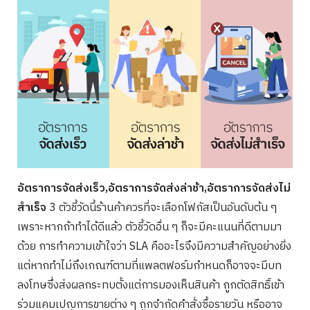
อัตราการจัดส่งเร็ว,อัตราการจัดส่งล่าช้า,อัตราการจัดส่งไม่
สำเร็จ
3 ตัวชี้วัดนี้ร้านค้าควรที่จะเลือกโฟกัสเป็นอันดับต้น ๆ
เพราะหากถ้าทำได้ดีแล้ว ตัวชี้วัดอื่น ๆ ก็จะมีคะแนนที่ดีตามมา
ด้วย การทำความเข้าใจว่า SLA คืออะไรจึงมีความสำคัญอย่างยิ่ง
แต่หากทำไม่ถึงเกณฑ์ตามที่แพลตฟอร์มกำหนดก็อาจจะมีบท
ลงโทษซึ่งส่งผลกระทบตั้งแต่การมองเห็นสินค้า ถูกตัดสิทธิ์เข้า
ร่วมแคมเปญการขายต่าง ๆ ถูกจำกัดคำสั่งซื้อรายวัน หรืออาจ