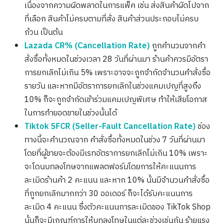
เนื่องจากความผิดพลาดในการแพ็ค เช่น ส่งสินค้าผิดไปจาก
ที่เลือก สินค้าไม่ครบตามที่สั่ง สินค้าส่วนประกอบไม่ครบ
ถ้วน เป็นต้น
Lazada CR% (Cancellation Rate)
ถูกคำนวนจากคำ
สั่งซื้อทั้งหมดในช่วงเวลา 28 วันที่ผ่านมา ร้านค้าควรมีอัตรา
การยกเลิกไม่เกิน 5% เพราะอาจจะถูกจำกัดจำนวนคำสั่งซื้อ
รายวัน และหากมีอัตราการยกเลิกในช่วงแคมเปญที่สูงถึง
10% ก็จะถูกจำกัดเข้าร่วมแคมเปญพิเศษ ทำให้เสียโอกาส
ในการทำยอดขายในช่วงนั้นได้
Tiktok SFCR (Seller-Fault Cancellation Rate)
ช่อง
ทางนี้จะคำนวณจาก คำสั่งซื้อทั้งหมดในช่วง 7 วันที่ผ่านมา
โดยที่ผู้ขายจะต้องมีเรทอัตราการยกเลิกไม่เกิน 10% เพราะ
จะโดนบทลงโทษจากแพลตฟอร์มโดยการให้คะแนนการ
ละเมิดร้านค้า 2 คะแนน และหาก 10% นั้นมีจำนวนคำสั่งซื้อ
ที่ถูกยกเลิกมากกว่า 30 ออเดอร์ ก็จะได้รับคะแนนการ
ละเมิด 4 คะแนน ซึ่งตัวคะแนนการละเมิดของ TikTok Shop
นั้นก็จะมีเกณฑ์การให้บทลงโทษในแต่ละช่วงเช่นกัน ร้ายแรง