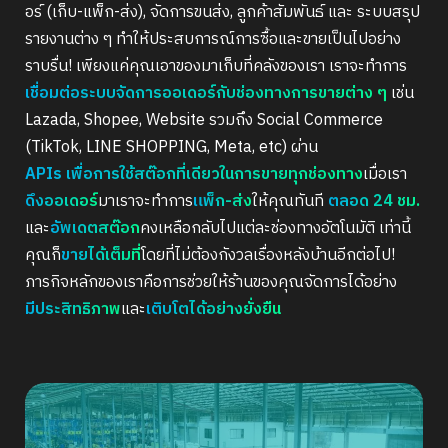
อร์ (เก็บ-แพ็ก-ส่ง), จัดการขนส่ง, ลูกค้าสัมพันธ์ และ ระบบสรุป
รายงานต่าง ๆ ทำให้ประสบการณ์การซื้อและขายเป็นไปอย่าง
ราบรื่น! เพียงแค่คุณเอาของมาเก็บที่คลังของเรา เราจะทำการ
เชื่อมต่อระบบจัดการออเดอร์กับช่องทางการขายต่าง ๆ
เช่น
Lazada, Shopee, Website รวมถึง Social Commerce
(TikTok, LINE SHOPPING, Meta, etc) ผ่าน
APIs เพื่อการใช้สต๊อกที่เดียวในการขายทุกช่องทาง
เมื่อเรา
ดึงออเดอร์
มาเราจะทำการ
แพ็ก-ส่ง
ให้คุณทันที
ตลอด 24 ชม.
และ
อัพเดตสต๊อก
คงเหลือกลับไปแต่ละช่องทางอัตโนมัติ เท่านี้
คุณก็
ขายได้เต็มที่
โดยที่ไม่ต้องกังวลเรื่องหลังบ้านอีกต่อไป!
ภารกิจหลักของเราคือการช่วยให้ร้านของคุณจัดการได้อย่าง
มีประสิทธิภาพ
และ
เติบโตได้อย่างยั่งยืน