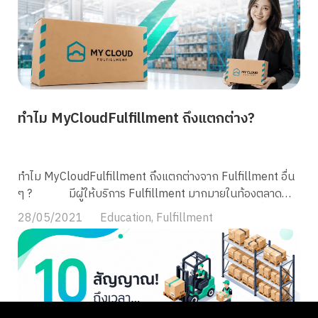
แต่สินค้าแพ็กง่าย มีพื้นที่และทีมพร้อม การทำเองก็อาจยังคุ้ม
กว่า บทความนี้จึงไม่ได้กำหนดว่า “ต้องมีกี่ออเดอร์ถึงควรเริ่ม”
แต่จะช่วยให้คุณคำนวณต้นทุนจริง มองเห็นจุดคุ้มทุน และ
ประเมินว่าธุรกิจพร้อมจ้าง 3PL แล้วหรือยัง Fulfillment คือ
อะไร? สรุปสั้นใน 30 วินาที Fulfillment คือบริการจัดการคำสั่ง
ซื้อที่ดูแลตั้งแต่รับสินค้าเข้าคลัง จัดเก็บ รับออเดอร์ หยิบ แพ็ก
ทำไม MyCloudFulfillment ถึงแตกต่าง?
ส่ง และจัดการสินค้าคืน โดยธุรกิจยังเป็นเจ้าของสินค้า แต่ให้ผู้
ให้บริการภายนอกหรือ 3PL ดูแลงานคลังและการจัดส่งแทน คำ
ว่า “Fulfillment” แปลตรงตัวว่า “การเติมเต็ม” ซึ่งในเชิงธุรกิจ
คือการเติมเต็มส่วนที่ผู้ประกอบการทำเองไม่ไหว: ไม่มีเวลา ไม่มี
ทำไม MyCloudFulfillment ถึงแตกต่างจาก Fulfillment อื่น
คลัง ไม่มีคนช่วยจัดการ ให้ผู้เชี่ยวชาญเข้ามาดูแลแทน เพื่อให้
ๆ ? มีผู้ให้บริการ Fulfillment มากมายในท้องตลาด
เจ้าของธุรกิจโฟกัสที่การขายและการตลาด สิ่งที่ทำให้
แล้ว MyCloud แตกต่างอย่างไร ทำไมจึงมีราคาสูงกว่าทั่วไป?
28/05/2021
Education
,
Fulfillment
Fulfillment ต่างจากคลังสินค้าทั่วไป: […]
และอะไรคือเหตุผลที่คุณต้องเลือกใช้บริการจาก
MyCloudFulfillment? บทความนี้มีคำตอบค่ะ
MyCloudFulfillment คือใคร? MyCloudFulfillment
คือผู้ให้บริการคลังสินค้าออนไลน์พร้อมด้วยบริการ Fulfillment
อันดับ 1 สำหรับธุรกิจ E-Commerce ที่จัดเก็บ แพ็ค ส่งสินค้า
โดยทีมงานมืออาชีพ เพื่อให้ธุรกิจของคุณสามารถเติบโตได้อย่าง