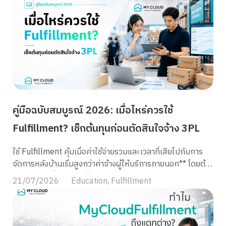
คู่มือฉบับสมบูรณ์ 2026: เมื่อไหร่ควรใช้
Fulfillment? เช็กต้นทุนก่อนตัดสินใจจ้าง 3PL
ใช้ Fulfillment คุ้มเมื่อค่าใช้จ่ายรวมและเวลาที่เสียไปกับการ
จัดการหลังบ้านเริ่มสูงกว่าค่าจ้างผู้ให้บริการภายนอก** โดยต้อง
เปรียบเทียบทั้งค่าแรง พื้นที่เก็บสินค้า วัสดุแพ็ก ระบบ ค่าขนส่ง
21/07/2026
Education
,
Fulfillment
ความผิดพลาด และต้นทุนจากการเสียโอกาส ไม่ควรตัดสินจาก
จำนวนออเดอร์หรือราคาแพ็กต่อกล่องเพียงอย่างเดียว บาง
ธุรกิจมีออเดอร์ไม่มาก แต่สินค้าใช้พื้นที่เยอะและจัดการยาก จึง
อาจคุ้มที่จะใช้ Fulfillment ขณะที่บางร้านมีออเดอร์จำนวนมาก