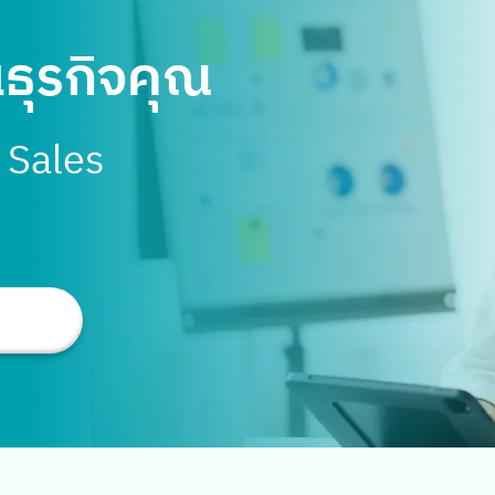
นธุรกิจคุณ
Search
for:
บ Sales