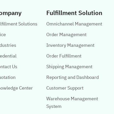
ompany
Fulfillment Solution
lfillment Solutions
Omnichannel Management
ice
Order Management
dustries
Inventory Management
edential
Order Fulfillment
ntact Us
Shipping Management
otation
Reporting and Dashboard
owledge Center
Customer Support
Warehouse Management
System