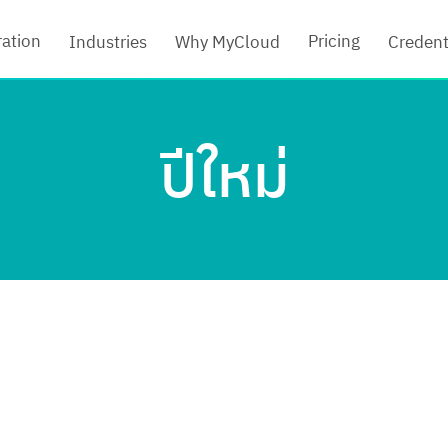
ration
Pricing
Industries
Why MyCloud
Credent
ปีใหม่