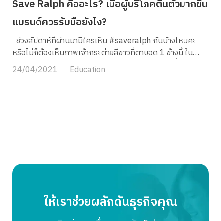
Save Ralph คืออะไร? เมื่อผู้บริโภคตื่นตัวมากขึ้น
แบรนด์ควรรับมือยังไง?
ช่วงสัปดาห์ที่ผ่านมามีใครเห็น #saveralph กันบ้างไหมคะ
หรือไม่ก็ต้องเห็นภาพเจ้ากระต่ายสีขาวที่ตาบอด 1 ข้างนี้ ใน
Social media กันมาบ้าง ทราบหรือไม่คะว่าเกิดอะไรขึ้น และ
24/04/2021
Education
เรื่องนี้ส่งผลกับแบรนด์เครื่องสำอางทั่วโลกมากน้อยแค่ไหน
MyCloud มีคำตอบค่ะ ปฎิเสธไม่ได้เลยนะคะว่า ใน
ปัจจุบันผู้บริโภคตื่นตัวและให้ความสำคัญกับเรื่องสิ่งแวดล้อม
และสัตว์โลกมากขึ้น รวมถึงมีพฤติกรรมที่แสดงความรับผิดชอบ
ต่อสังคมผ่านการเลือกซื้อผลิตภัณฑ์ หรือบริโภคอาหารที่เป็น
มิตรต่อสัตว์และสิ่งแวดล้อมมากยิ่งขึ้น ดังนั้นแบรนด์เองต้อง
ตระหนักถึงเรื่องนี้อย่างจริงจัง เพราะการเข้าถึงข้อมูลและเผย
แพร่ข่าวเกิดขึ้นอย่างรวดเร็วบนช่องทางออนไลน์ ต่อให้เป็น
แบรนด์ที่มีชื่อเสียงขนาดไหน ผู้บริโภคเองก็มีสิทธิที่จะไปเลือก
ซื้อแบรนด์ที่ตรงกับความต้องการมากกว่าอยู่ดี Save ralph คือ
อะไร? แคมเปญที่เป็น Stop motion สั้น ๆ เพื่อรณรงค์
ให้เราช่วยผลักดันธุรกิจคุณ
เรื่องการยกเลิกการทดลองเครื่องสำอางกับสัตว์ โดย Humane
Society International ซึ่งเลือกตัวละครหลักเป็นกระต่ายชื่อ