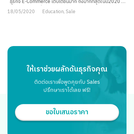
ธุรกิจ E-Commerce เติบโตขึ้นมาก ถึงมากที่สุดในปี2020 ยิ่ง
ในช่วงวิกฤตแบบนี้ เพราะช่องทางออนไลน์ไม่ใช่แค่ตลาดเสมือน
18/05/2020
Education
,
Sale
จริงที่จำลองโลกการซื้อขายไว้บนโลกออนไลน์ แต่เป็นช่องทาง
หลักอีกช่องทางหนึ่งที่ทำเงินให้ผู้ขายไม่แพ้การขายหน้าร้านเลย
เผลอ ๆ มากกว่าด้วยซ้ำค่ะ ทั้งนี้เพราะ การขายออนไลน์ทำให้ผู้
ขายเข้าถึงลูกค้ามากขึ้น และการซื้อของออนไลน์ หรือการใช้
อินเตอร์เน็ตถือเป็นวิถีชีวิตของคนยุคใหม่ไปแล้ว และแน่นอนว่า
ทั้งผู้ซื้อและผู้ขายออนไลน์ต้องเคยซื้อขาย หรือเข้าไปในช่องทาง
ต่าง ๆ เหล่านี้ 1. Social Media 2. E-Marketplace และ 3. บน
Website ของแบรนด์ แล้วช่องทางไหนเป็นช่องทางที่ดี และ
ให้เราช่วยผลักดันธุรกิจคุณ
เหมาะสมที่สุดในการขายกันแน่ วันนี้เราจะมาหาคำตอบไปพร้อม
ๆ กันค่ะ ตามสถิติแล้วช่องทางการขายที่มีมานาน และเป็น
ติดต่อเราเพื่อพูดคุยกับ Sales
ช่องทางแรก ๆ ที่คนลงขายของกันก็คือ Social Media ไม่ว่าจะ
ปรึกษาเราได้เลย ฟรี!
เป็น Facebook ก็ดี Instagram, Twitter ก็ดี […]
ขอใบเสนอราคา