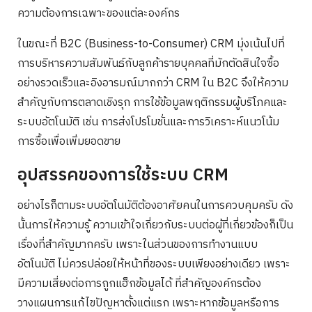
ความต้องการเฉพาะของแต่ละองค์กร
ในขณะที่ B2C (Business-to-Consumer) CRM มุ่งเน้นไปที่
Search
การบริหารความสัมพันธ์กับลูกค้ารายบุคคลที่มักตัดสินใจซื้อ
for:
อย่างรวดเร็วและอิงอารมณ์มากกว่า CRM ใน B2C จึงให้ความ
สำคัญกับการตลาดเชิงรุก การใช้ข้อมูลพฤติกรรมผู้บริโภคและ
ระบบอัตโนมัติ เช่น การส่งโปรโมชั่นและการวิเคราะห์แนวโน้ม
การซื้อเพื่อเพิ่มยอดขาย
อุปสรรคของการใช้ระบบ CRM
อย่างไรก็ตามระบบอัตโนมัติต้องอาศัยคนในการควบคุมครับ ดัง
นั้นการให้ความรู้ ความเข้าใจเกี่ยวกับระบบต่อผู้ที่เกี่ยวข้องก็เป็น
เรื่องที่สำคัญมากครับ เพราะในส่วนของการทำงานแบบ
อัตโนมัติ ไม่ควรปล่อยให้หน้าที่ของระบบเพียงอย่างเดียว เพราะ
มีความเสี่ยงต่อการถูกแฮ็กข้อมูลได้ ที่สำคัญองค์กรต้อง
วางแผนการแก้ไขปัญหาตั้งแต่แรก เพราะหากข้อมูลหรือการ