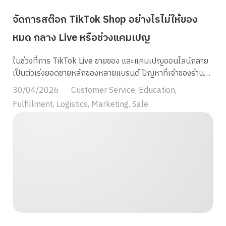
จัดการสต๊อก TikTok Shop อย่างไรไม่ให้ของ
หมด กลาง Live หรือช่วงแคมเปญ
ในช่วงที่การ TikTok Live ขายของ และแคมเปญออนไลน์กลาย
เป็นตัวเร่งยอดขายหลักของหลายแบรนด์ ปัญหาที่เจ้าของร้าน
เจอบ่อยที่สุดกลับไม่ใช่ขายไม่ได้ แต่คือของหมด! โดยเฉพาะใน
30/04/2026
Customer Service
,
Education
,
ช่วงที่ยอดกำลังพุ่งแบบไม่ทันตั้งตัว ทำให้หลายคนเริ่มมองหาวิธี
Fulfillment
,
Logistics
,
Marketing
,
Sale
จัดการสต๊อก TikTok Shop ให้แม่นยำมากขึ้น ธีจัดการสต๊อก
TikTok Shopที่ได้ผล คือการวางระบบแบบเป็นขั้นตอน ได้แก่
(1) วิเคราะห์ยอดขายย้อนหลัง (2) แยกสินค้าขายดี (3) ตั้ง
Safety Stock เผื่อสินค้า (4) เชื่อมสต๊อกทุกช่องทางแบบ
Omnichannel และ (5) ใช้ระบบ inventory management
TikTok เพื่ออัปเดตสต๊อกแบบ Real-time ลดปัญหาของหมด
หรือ oversell แม้จะดูเหมือนเป็นเรื่องหลังบ้าน แต่ความจริง
แล้ว “สต๊อก” คือหัวใจของการขาย เพราะต่อให้คอนเทนต์ดีแค่
ไหน Live ปังแค่ไหน ถ้าของหมดกลางทาง ก็อาจเสียทั้งยอดขาย
และความน่าเชื่อถือได้ในเวลาไม่กี่นาที วิธีคำนวณ Safety