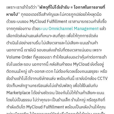
เพราะเราเข้าใจดีว่า “
พัสดุที่ไม่ได้เข้ารับ = โอกาสในการขายที่
หายไป
” ทุกออเดอร์จึงสำคัญและไม่ควรถูกปล่อยให้หลุดมือ
ด้วยระบบของ MyCloud Fulfillment เราสามารถรวมคำสั่งซื้อ
จากทุกช่องทาง ด้วย
ระบบ Omnichannel Management
แล้ว
เลือกจัดส่งผ่านขนส่งที่เหมาะสมที่สุด เพื่อให้ทุกการจัดส่ง
ดำเนินไปอย่างราบรื่น ไม่เสียเวลาและไม่เสียคะแนนร้านค้า
นอกจากนี้ เรายังมี รอบขนส่งเข้ารับที่ตรงเวลาแน่นอน เพราะ
Volume Order ที่สูงของเรา ทำให้ขนส่งมองว่าคุ้มค่าต่อการเข้า
รับในแต่ละรอบ นอกจากนี้ คลังสินค้าของ MyCloud ยังตั้งอยู่
ติดถนนใหญ่ เข้า-ออกสะดวก ไม่ต้องกังวลเรื่องถนนขรุขระ หรือ
ข้ออ้างเข้าไม่ได้จากบริษัทขนส่ง พร้อมกันนี้ เรายังมีกล้อง CCTV
จัดเก็บหลักฐานกรณีขนส่งไม่เข้ารับพัสดุ เพื่อใช้ยืนยันกับ
Marketplace ได้อย่างชัดเจน ป้องกันไม่ให้ร้านค้าเสียคะแนน
โดยไม่เป็นธรรม ไม่ว่าคุณจะเป็นร้านเล็ก ร้านใหญ่ หรือธุรกิจที่
กำลังเติบโต MyCloud Fulfillment พร้อมเป็นหลังบ้านให้คุณ