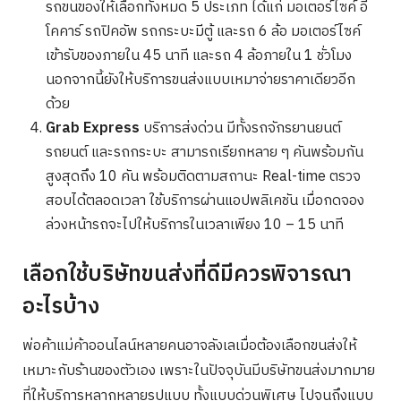
รถขนของให้เลือกทั้งหมด 5 ประเภท ได้แก่ มอเตอร์ไซค์ อี
โคคาร์ รถปิคอัพ รถกระบะมีตู้ และรถ 6 ล้อ มอเตอร์ไซค์
เข้ารับของภายใน 45 นาที และรถ 4 ล้อภายใน 1 ชั่วโมง
นอกจากนี้ยังให้บริการขนส่งแบบเหมาจ่ายราคาเดียวอีก
ด้วย
Grab Express
บริการส่งด่วน มีทั้งรถจักรยานยนต์
รถยนต์ และรถกระบะ สามารถเรียกหลาย ๆ คันพร้อมกัน
สูงสุดถึง 10 คัน พร้อมติดตามสถานะ Real-time ตรวจ
สอบได้ตลอดเวลา ใช้บริการผ่านแอปพลิเคชัน เมื่อกดจอง
ล่วงหน้ารถจะไปให้บริการในเวลาเพียง 10 – 15 นาที
เลือกใช้บริษัทขนส่งที่ดีมีควรพิจารณา
อะไรบ้าง
พ่อค้าแม่ค้าออนไลน์หลายคนอาจลังเลเมื่อต้องเลือกขนส่งให้
เหมาะกับร้านของตัวเอง เพราะในปัจจุบันมีบริษัทขนส่งมากมาย
ที่ให้บริการหลากหลายรูปแบบ ทั้งแบบด่วนพิเศษ ไปจนถึงแบบ