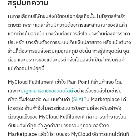
สรุปบทความ
ในการเลือกบริษัทขนส่งให้ตอบโจทย์ธุรกิจนั้น ไม่มีสูตรสำเร็จ
ตายตัว เพราะแต่ละร้านมีความต้องการและลักษณะของสินค้า
แตกต่างกันออกไป บางร้านต้องการส่งไว บางร้านต้องการราคา
ประหยัด บางร้านต้องการระบบเก็บเงินปลายทาง หรือแม้แต่บาง
ร้านก็ต้องการขนส่งควบคุมอุณหภูมิ ดังนั้น การรู้จักจุดเด่น จุด
ด้อย และบริการของแต่ละบริษัทจึงเป็นสิ่งจำเป็นสำหรับพ่อค้า
แม่ค้าออนไลน์ยุคนี้
MyCloud Fulfillment เข้าใจ Pain Point ที่ร้านค้าเจอ โดย
เฉพาะ
ปัญหาการขายของออนไลน์
อย่างเรื่องขนส่งไม่เข้ารับ
พัสดุ ซึ่งส่งผลต่อ คะแนนร้านค้า (
SLA
) ใน Marketplace ได้
โดยตรง ร้านค้าจึงไม่ควรต้องแบกรับความเสี่ยงเพียงลำพัง
ด้วยจุดแข็งของ MyCloud Fulfillment ที่สามารถทำงานร่วม
กับขนส่งได้ทุกเจ้า ลูกค้าสามารถรวมทุกออเดอร์จาก
Marketplace แล้วให้ระบบของ MyCloud จัดการแทนได้ทันที