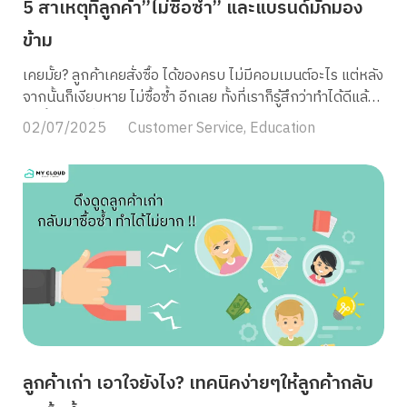
5 สาเหตุที่ลูกค้า”ไม่ซื้อซ้ำ” และแบรนด์มักมอง
ข้าม
เคยมั้ย? ลูกค้าเคยสั่งซื้อ ได้ของครบ ไม่มีคอมเมนต์อะไร แต่หลัง
จากนั้นก็เงียบหาย ไม่ซื้อซ้ำ อีกเลย ทั้งที่เราก็รู้สึกว่าทำได้ดีแล้ว
ทุกขั้นตอน นี่อาจไม่ใช่เพราะสินค้าคุณไม่ดี แต่เป็นเพราะ “หลัง
02/07/2025
Customer Service
,
Education
การขาย” ยังไม่ตอบโจทย์เท่าที่ควร หลายแบรนด์มุ่งหาลูกค้าใหม่
จนลืมไปว่า ลูกค้าเก่าคือกำลังหลักที่สร้างยอดขายอย่างมั่นคง
ถ้าคุณทำให้คนที่เคยซื้อแล้วกลับมาอีกครั้งได้ ยอดขายก็ไม่ต้อง
พึ่งแค่โฆษณาเสมอไป บทความนี้จะพาไปดู 5 สาเหตุที่ทำให้
ลูกค้าไม่อยากกลับมาเป็น “ลูกค้าประจำ” ทั้งเรื่องประสบการณ์
หลังการซื้อ การสื่อสารที่หายไป UX ที่ไม่เป็นมิตร รวมถึงสิ่ง
เล็กๆ ที่อาจเป็นจุดเปลี่ยนให้ลูกค้าตัดสินใจ “ไม่กลับมาอีก”ถ้า
แบรนด์ของคุณกำลังเจอปัญหานี้ บทความนี้มีคำตอบค่ะ 5
สาเหตุหลักที่ลูกค้า ไม่ซื้อซ้ำ 1. ประสบการณ์หลังการขายไม่
ประทับใจ ลูกค้าหลายคนอาจรู้สึกดีในขั้นตอนการสั่งซื้อ แต่
ความประทับใจนั้นจะหายไปทันทีถ้าเจอปัญหา แพ็กของล่าช้า ได้
ของไม่ครบ หรือไม่มีการแจ้งเตือนใดๆ หลังจากสั่งซื้อไปแล้ว ยิ่ง
ลูกค้าเก่า เอาใจยังไง? เทคนิคง่ายๆให้ลูกค้ากลับ
ถ้าไม่มีระบบติดตามสถานะพัสดุให้ลูกค้าเช็คเองได้ ลูกค้าก็จะ