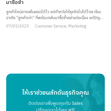
มาซื้อซ้ำ
รู้สึกเหมือนโดนทิ้ง และไม่มั่นใจว่าจะกล้าสั่งรอบต่อไปหรือไม่
เพราะไม่รู้ว่าจะต้องลุ้นแบบนี้อีกหรือเปล่า MyCloud
ลูกค้าใหม่อาจเพิ่มยอดได้ไว แต่ถ้าหวังให้ธุรกิจไปได้ไกล ต้อง
Fulfillment ด้วยบริการคลังสินค้าออนไลน์ที่จัดการให้ตั้งแต่
อาศัย “ลูกค้าเก่า” ที่พร้อมกลับมาซื้อซ้ำอย่างต่อเนื่อง แต่ปัญหา
เก็บสินค้า แพ็กสินค้า จัดส่งออเดอร์มอบให้ขนส่งเข้ามารับพัสดุ
คือ…ลูกค้าเก่าไม่ได้กลับมาเองเสมอไป ถ้าเราไม่ใส่ใจ ไม่กระตุ้น
07/05/2025
Customer Service
,
Marketing
ทุกวัน ส่งผลให้ลูกค้าปลายทางได้รับสินค้าที่เร็วทันใจ เพราะคลัง
หรือไม่มีอะไรใหม่ๆ ให้เขารู้สึกว่า “คุณยังต้องการฉันอยู่”
สินค้าเปิดให้บริการ 365 วัน แพ็กออเดอร์ตลอด 24 […]
บทความนี้จะพาคุณรู้วิธีเอาใจลูกค้าเก่าแบบไม่ต้องขายตรง แต่
อยู่ตรงใจ พร้อมเทคนิคทำให้ ลูกค้าประจำ เพิ่มขึ้น และยอดขาย
ไม่หล่นหายหลังจากปิดดีลแรก ทำไม ลูกค้าเก่า สำคัญกว่าที่คิด?
การได้ลูกค้าใหม่ 1 คนมีต้นทุนสูงกว่าการรักษา ลูกค้าเก่า ถึง
5–7 เท่า ทั้งจากค่าโฆษณา แรงสร้างความน่าเชื่อถือ และเวลาที่
ใช้ในการปิดการขาย ในขณะที่ลูกค้าเก่ารู้จักแบรนด์อยู่แล้ว รู้ว่า
คุณขายอะไร มีประสบการณ์การใช้งานจริง และสามารถตัดสิน
ใจซื้อซ้ำได้เร็วขึ้น ยิ่งไปกว่านั้น ลูกค้าเก่าที่พอใจยังเป็นกระบอก
เสียงให้แบรนด์ ช่วยบอกต่อหรือแนะนำให้เพื่อนซื้ออีกทางหนึ่ง
โดยที่คุณไม่ต้องเสียค่าใช้จ่ายเลย ลูกค้าเก่าอยากได้อะไร? ลูกค้า
ให้เราช่วยผลักดันธุรกิจคุณ
เก่ามักมองหาสิ่งพิเศษบางอย่างที่จะทำให้พวกเขารู้สึกว่า “ฉัน
สำคัญ” ไม่ว่าจะเป็น โปรซื้อซ้ำ ที่เฉพาะเจาะจงกับประวัติการสั่ง
ติดต่อเราเพื่อพูดคุยกับ Sales
ซื้อ, สิทธิพิเศษจากการเป็นสมาชิก หรือแม้แต่ของแถมเล็กๆ ที่
ปรึกษาเราได้เลย ฟรี!