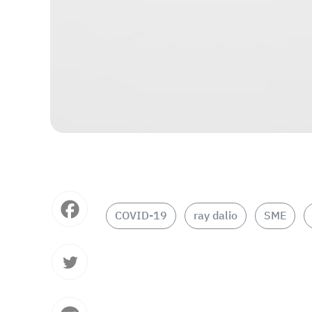
COVID-19
ray dalio
SME