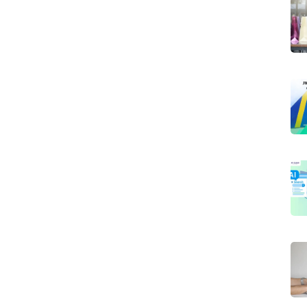
Search
for: