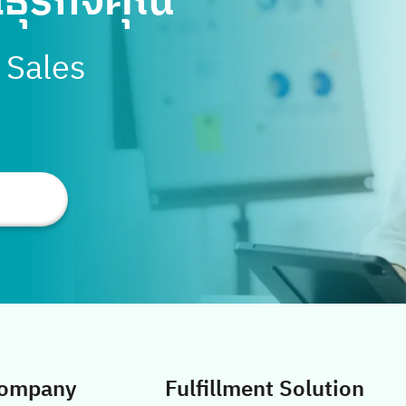
นธุรกิจคุณ
ประสบการณ์กว่า 42 ปี ในฐานะผู้เชี่ยวชาญด้านโลจิ
สติกส์แบบครบวงจรในอาเซียน และมีความเชี่ยวชาญ
บ Sales
ด้านคลังสินค้า ด้วยคลังสินค้าในเครือ ทั้งคลังทั่วไป
คลังสินค้าปลอดภาษี และคลังสินค้าห้องเย็นขนาด
ใหญ่ที่สุดที่ครอบคลุมทำเลยุทธศาสตร์ต่าง ๆ
นอกจากนี้ยังเป็นผู้นำด้านการพัฒนาเทคโนโลยี
สารสนเทศเพื่อประโยชน์สูงสุดในการบริหารจัดการ
ซัพพลายเชนที่เป็นประโยชน์ และมีเครือข่าย และพาร์
ทเนอร์ที่แข็งแกร่งทั้งในไทย […]
ompany
Fulfillment Solution