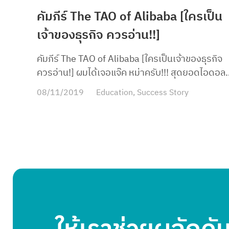
คัมภีร์ The TAO of Alibaba [ใครเป็น
เจ้าของธุรกิจ ควรอ่าน!!]
คัมภีร์ The TAO of Alibaba [ใครเป็นเจ้าของธุรกิจ
ควรอ่าน!] ผมได้เจอแจ๊ค หม่าครับ!!! สุดยอดไอดอล
ของผม ได้ฟังเค้าสอนตัวๆ ได้สบตา พูดคุยด้วยนาน
08/11/2019
Education
,
Success Story
ใจนี่สั่นเลยครับ หวั่นไหวมาก ตอนได้จับมือ นี่อยาก
กรี๊ดดดมากๆ เลย ดีใจยิ่งกว่า ได้จับมือเฌอปรางอีก
555+ วันนี้ ผมจะมาเล่าให้ฟังถึง
เรื่อง “TAO” หรือ “คัมภีร์เต๋า” ของ Alibaba ครับ
เป็นสูตรที่พี่แจ๊คใช้มาตลอด ในการบริหาร Alibaba
และ เป็นสิ่งที่แบบ ไม่ว่า Manager หน้าใหม่ อายุ 29
หรือ COO อายุ 70 ที่เกษียณไปแล้ว ก็พูดเป็นเสียง
เดียวกันว่าเรื่องนี้สำคัญที่สุด และ เรื่องนี้เป็นเหตุผลท
ทำให้ Alibaba เติบโตมาได้จนถึงขนาดนี้ เป็นเรื่อง
เรียบง่าย ธรรมดาแหละครับ แบบ Vision, Mission