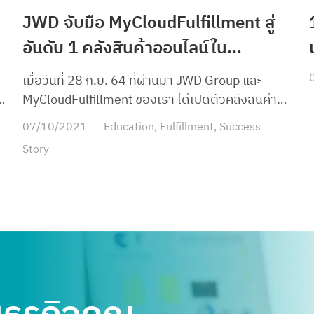
JWD จับมือ MyCloudFulfillment สู่
อันดับ 1 คลังสินค้าออนไลน์ใน
ไทย&อาเซียน
เมื่อวันที่ 28 ก.ย. 64 ที่ผ่านมา JWD Group และ
MyCloudFulfillment ของเรา ได้เปิดตัวคลังสินค้า
ๆ
ออนไลน์พร้อมบริการ Fulfillment เก็บ แพ็ค ส่งแบบ
07/10/2021
Education
,
Fulfillment
,
Success
ครบวงจร ด้วยพื้นที่กว้างกว่า 6,500 ตารางเมตร
Story
โดยการขยายพื้นที่ครั้งนี้บอกได้เลยค่ะว่า ใหญ่กว่า
เดิม กว้างกว่าเดิม พร้อมให้บริการธุรกิจออนไลน์ ให้
เรื่องการขายออนไลน์ของคุณเป็นเรื่องง่าย ขายของ
ได้ ไม่ต้องห่วงสต็อกและสามารถเติบโตได้อย่าง
ยั่งยืนไปพร้อม ๆ กับการเติบโตของตลาด E-
Commerce ในปัจจุบันนี้ค่ะ วันนี้นอกจากจะแนะนำให้
ี่
รู้จักกับคลังสินค้าใหม่ รวมถึงบริการของเราแล้ว เรา
ยังมีภาพคลังสินค้า JWD x MyCloudFulfillment มา
ฝากกันด้วยค่ะ ทำไมต้อง JWD ? เพราะ JWD มี