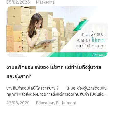
05/02/2025
Marketing
ติดตามเรื่องราว แต่กลับกลายเป็นตลาดดิจิทัลขนาดใหญ่ที่มี
ยอดขายพุ่งสูงถึงหลักหมื่นล้านดอลลาร์ต่อปี ด้วยพลังของ
Social Commerce ที่ผสานการสร้างคอมมูนิตี้เข้ากับการขาย
ทำให้การช้อปปิ้งสะดวกและเข้าถึงได้ง่ายกว่าที่เคย วันนี้
MyCloud Fulfillment จะพามาทำความรู้จักว่า Social
Commerce กันในบทความนี้ ชวนมาทำความรู้จักกับ Social
Commerce คืออะไร Social Commerce คือรูปแบบการ
ค้าขายสินค้าและบริการที่เกิดขึ้นโดยตรงบนแพลตฟอร์มโซเชีย
ลมีเดีย ซึ่งรวมทุกขั้นตอนของการซื้อขายไว้ในที่เดียว ตั้งแต่การ
ค้นหาสินค้า ดูข้อมูล สอบถามรายละเอียด ไปจนถึงการชำระเงิน
งานแพ็คของ ส่งของ ไม่ยาก แต่ทำไมถึงวุ่นวาย
โดยผู้ซื้อไม่จำเป็นต้องออกจากแพลตฟอร์มที่ใช้งานอยู่ ทำให้การ
ซื้อขายเป็นไปอย่างสะดวกและรวดเร็ว ปัจจุบันแพลตฟอร์มยอด
และยุ่งยาก?
นิยมอย่าง TikTok Shop, Facebook หรือ Instagram เป็นต้น
โดยแต่ละแพลตฟอร์มต่างก็มีฟีเจอร์ที่รองรับการทำ Social
ขายสินค้าออนไลน์ ใครว่าสบาย ? ไหนจะต้องวุ่นวายตอบแช
Commerce อย่างครบวงจร Social Commerce มีกี่ประเภท
ทลูกค้า แล้วยังต้องมาจัดการตั้งแต่การจัดเก็บสินค้า ไปจนส่ง
อะไรบ้าง การทำ Social Commerce นั้นมีหลากหลายรูปแบบที่
สินค้าถึงมือลูกค้าอีก บางคนอาจคิดว่า การจัดเก็บสินค้าจะวาง
23/08/2020
Education
,
Fulfillment
น่าสนใจ แต่ละประเภทก็มีจุดเด่นและวิธีการเข้าถึงลูกค้าที่แตก
ไว้ตรงไหนก็ได้ แค่ไม่เกะกะก็พอ ในช่วงแรก ๆ ของยังน้อย
ต่างกันออกไป ดังนี้ Peer-to-peer […]
สต๊อกไม่เท่าไรก็ยังสบาย ๆ แต่การจัดเก็บสินค้าในระยะยาวล่ะ