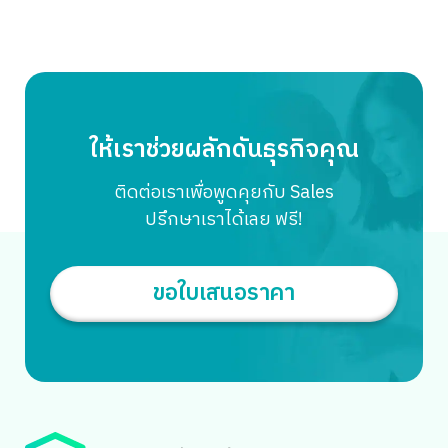
ครับ? หากวันหนึ่งธุรกิจของคุณเติบโตขึ้น(ซึ่งก็ควรจะเป็นแบบ
นั้น)มีของที่ต้องสต๊อกมากขึ้น พื้นที่เดิม ๆ ไม่ว่าจะเป็น ห้องนอน
ห้องรับแขก โต๊ะกินข้าว กลับไม่พอวางแล้ว จะทำอย่างไรจริงไหม
ครับ? บางครั้งเก็บของไม่เป็นระเบียบ ใครเดินไปเหยียบ เละ
ครับ! จ้างพนักงานสิ ! คุณอาจจะดีใจไปกับยอดขายที่ถล่ม
ถลาย จนลืมคิดไปว่า ยิ่งขายได้มากเท่าไรก็ต้องมานั่งหลังขดหลัง
ให้เราช่วยผลักดันธุรกิจคุณ
แข็งแพ็คสินค้ามากขึ้นเท่านั้น บางร้านดีหน่อยมีครอบครัวช่วย
เเพ็ค แต่บางร้านก็ต้องจ้างคนมาช่วยแพ็ค ตรงนี้แหละครับ
ติดต่อเราเพื่อพูดคุยกับ Sales
นอกจากจะเปลืองงบประมาณไปแล้ว อาจจะยังต้องมาจัดการ
ปรึกษาเราได้เลย ฟรี!
ปัญหาคนอีกครับ อย่างที่ทราบกันดีว่า ยิ่งมากคนก็ยิ่งมากความ
แค่แพ็คของส่งของใครว่าง่าย ? พูดถึงงานเเพ็คสินค้าที่
อาจดูเหมือนจะง่าย ไม่ซับซ้อน แต่แท้จริงแล้วมีดีเทลและเสีย
ขอใบเสนอราคา
เวลาใช้ได้เลยครับ […]