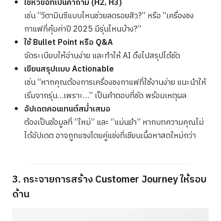
ใช้หัวข้อที่เป็นคำถาม (H2, H3)
เช่น “วิตามินซีแบบไหนช่วยลดรอยสิว?” หรือ “เครื่องชง
กาแฟที่คุ้มค่าปี 2025 มีรุ่นไหนบ้าง?”
ใช้ Bullet Point หรือ Q&A
จัดระเบียบให้อ่านง่าย และทำให้ AI ดึงไปสรุปได้ชัด
เขียนสรุปแบบ Actionable
เช่น “หากคุณต้องการเครื่องชงกาแฟที่ใช้งานง่าย แนะนำให้
Search
for:
เริ่มจากรุ่น…เพราะ…” เป็นคำตอบที่ชัด พร้อมเหตุผล
อัปเดตคอนเทนต์สม่ำเสมอ
ต้องเป็นข้อมูลที่ “ใหม่” และ “แม่นยำ” หากบทความคุณไม่
ได้อัปเดต อาจถูกแซงโดยคู่แข่งที่เขียนเนื้อหาสดใหม่กว่า
3. กระจายการสร้าง Customer Journey ให้รอบ
ด้าน