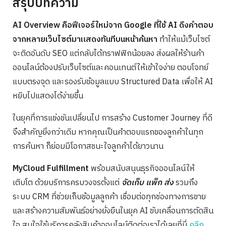
สรุปบทความ
AI Overview คือฟีเจอร์ใหม่จาก Google ที่ใช้ AI ดึงคำตอบ
จากหลายเว็บไซต์มาแสดงทันทีบนหน้าค้นหา
ทำให้แม้เว็บไซต์
จะติดอันดับ SEO แต่กลับได้ทราฟฟิกน้อยลง ส่งผลให้ร้านค้า
ออนไลน์ต้องปรับเว็บไซต์และคอนเทนต์ให้เข้าใจง่าย ตอบโจทย์
แบบตรงจุด และรองรับข้อมูลแบบ Structured Data เพื่อให้ AI
หยิบไปแสดงได้ง่ายขึ้น
ในยุคที่การแข่งขันเปลี่ยนไป การสร้าง Customer Journey ที่ดี
จึงสำคัญยิ่งกว่าเดิม หากคุณเป็นคำตอบแรกของลูกค้าในทุก
การค้นหา ก็ย่อมมีโอกาสชนะใจลูกค้าได้ยาวนาน
MyCloud Fulfillment
พร้อมสนับสนุนธุรกิจออนไลน์ให้
เติบโต ด้วยบริการครบวงจรตั้งแต่
จัดเก็บ แพ็ก ส่ง
รวมถึง
ระบบ CRM ที่ช่วยเก็บข้อมูลลูกค้า เชื่อมต่อทุกช่องทางการขาย
และสร้างความสัมพันธ์อย่างยั่งยืนในยุค AI ขับเคลื่อนการตัดสิน
ใจ สนใจใช้บริการคลังสินค้าออนไลน์ติดต่อเราได้เลยที่นี่
คลิก