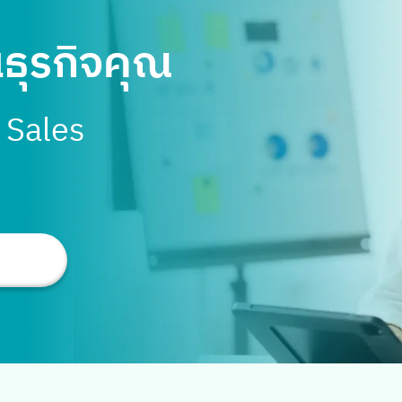
นธุรกิจคุณ
Search
for:
บ Sales