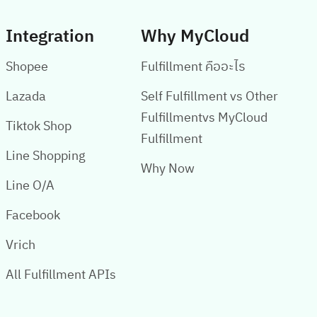
Integration
Why MyCloud
Shopee
Fulfillment คืออะไร
Lazada
Self Fulfillment vs Other
Fulfillmentvs MyCloud
Tiktok Shop
Fulfillment
Line Shopping
Why Now
Line O/A
Facebook
Vrich
All Fulfillment APIs