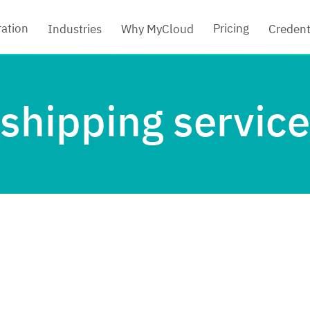
ration
Pricing
Industries
Why MyCloud
Credent
shipping service