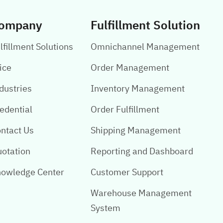
ompany
Fulfillment Solution
lfillment Solutions
Omnichannel Management
ice
Order Management
dustries
Inventory Management
edential
Order Fulfillment
ntact Us
Shipping Management
otation
Reporting and Dashboard
owledge Center
Customer Support
Warehouse Management
System