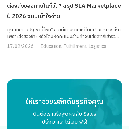
ต้องส่งของภายในกี่วัน? สรุป SLA Marketplace
ไปยังกลุ่มเป้าหมาย ทั้งนี้เพื่อสร้างความแตกต่างที่โดดเด่น และ
ความสัมพันธ์ที่ดีระหว่างแบรนด์กับลูกค้า อย่างไรก็ตามการทำ
ปี 2026 ฉบับเข้าใจง่าย
แบรนด์ที่ดีจะช่วยให้ธุรกิจมีจุดยืน (Brand Position) ที่ชัดเจน
สามารถสื่อสารคุณค่าและประโยชน์ที่ลูกค้าจะได้รับได้อย่างตรง
คุณเคยเจอปัญหานี้ไหม? ขายดีแทบตายแต่โดนปิดการมองเห็น
จุดอีกด้วย องค์ประกอบของ Branding มีอะไรบ้าง การสร้าง
เพราะส่งของช้า? หรือโดนหักคะแนนร้านค้าจนเสียสิทธิ์เข้าร่วม
แบรนด์ให้ประสบความสำเร็จนั้นต้องอาศัยการผสมผสานองค์
แคมเปญใหญ่?” ในปี 2026 กฎเหล็กของ Marketplace เข้ม
17/02/2026
Education
,
Fulfillment
,
Logistics
ประกอบหลายอย่างเข้าด้วยกันอย่างลงตัว ซึ่งแต่ละองค์ประกอบ
งวดขึ้นกว่าเดิมมากครับ ความเร็วในการจัดส่งไม่ใช่แค่ “ทาง
ล้วนมีความสำคัญและส่งผลต่อภาพรวมของแบรนด์ทั้งสิ้น มาดู
เลือก” แต่คือ “ทางรอด” ร้านค้าที่ส่งช้าเกินกำหนด (SLA) เพียง
กันว่ามีอะไรบ้าง Name and Logo การเลือกชื่อและออกแบบ
นิดเดียว อาจหมายถึงการสูญเสีย Traffic มหาศาล บทความนี้
โลโก้ถือเป็นจุดเริ่มต้นที่สำคัญในการสร้างแบรนด์ ต้องคำนึงถึง
MyCloud Fulfillment จะสรุปให้gsHoชัด ๆ ว่า Shopee,
ความเรียบง่าย จดจำได้ง่าย และมีเอกลักษณ์เฉพาะตัวที่
Lazada และ TikTok Shop ต้องส่งภายในกี่วัน และทำยังไงให้
สามารถสื่อถึงคุณค่าและจุดยืนของแบรนด์ได้อย่างชัดเจน
ส่งทัน 100% ทุกออเดอร์โดยไม่ต้องเฝ้าหน้าจอ SLA คืออะไร?
นอกจากนี้ ยังต้องคำนึงถึงความเหมาะสมในการนำไปใช้ในสื่อ
ทำไมร้านค้าออนไลน์ต้องแคร์? SLA (Service Level
ต่างๆ และความสามารถในการปรับใช้ได้หลากหลายรูปแบบโดย
Agreement) ในวงการ E-Commerce หมายถึง “ข้อตกลง
ให้เราช่วยผลักดันธุรกิจคุณ
ยังคงความโดดเด่นและเป็นที่จดจำ Brand Values and […]
ระดับการให้บริการ” หรือพูดง่ายๆ คือ “เส้นตาย (Deadline)”
ที่แพลตฟอร์มกำหนดว่าร้านค้าต้องส่งมอบพัสดุให้ขนส่งภายใน
ติดต่อเราเพื่อพูดคุยกับ Sales
กี่วันหลังจากได้รับคำสั่งซื้อ หากทำไม่ได้ตามกำหนด ร้านค้าจะ
ปรึกษาเราได้เลย ฟรี!
โดนลงโทษด้วยการหักคะแนนความประพฤติ (Penalty Points)