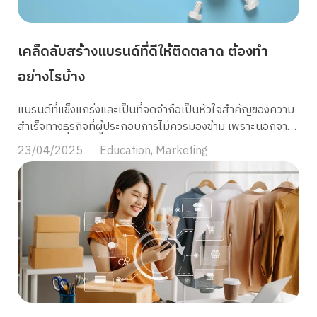
คืออะไร Fast Fulfillment Rate หรือที่เรียกสั้นๆ ว่า FFR คือ
SLA หรือเกณฑ์ชี้วัดประสิทธิภาพในการจัดการคำสั่งซื้อบน
เคล็ดลับสร้างแบรนด์ที่ดีให้ติดตลาด ต้องทำ
แพลตฟอร์ม Lazada โดยจะวัดจากความสามารถของร้านค้าใน
การจัดการออเดอร์ให้พร้อมจัดส่งภายในระยะเวลา 24 ชั่วโมง
อย่างไรบ้าง
หลังจากได้รับคำสั่งซื้อ หากร้านค้าสามารถเตรียมสินค้าเพื่อส่ง
มอบให้แก่บริษัทขนส่ง และขึ้นสถานะ Ready to Ship (RTS)
แบรนด์ที่แข็งแกร่งและเป็นที่จดจำถือเป็นหัวใจสำคัญของความ
และส่งมอบสินค้าได้ภายในระยะเวลาที่กำหนด (TTS) ก็จะส่งผล
สำเร็จทางธุรกิจที่ผู้ประกอบการไม่ควรมองข้าม เพราะนอกจาก
โดยตรงต่อคะแนน FFR ของร้านค้า ดังนั้น FFR จึงเป็นหนึ่งใน
จะช่วยสร้างความแตกต่างจากคู่แข่งแล้ว ยังเป็นการวางรากฐาน
23/04/2025
Education
,
Marketing
ปัจจัยสำคัญที่ […]
ที่มั่นคงให้กับธุรกิจในระยะยาว วันนี้ MyCloud จะพาคุณไป
รู้จักว่า การสร้างแบรนด์ คืออะไร พร้อมขั้นตอนการทำแบรนด์
อย่างมืออาชีพ ตั้งแต่การวางกลยุทธ์ไปจนถึงการสร้าง Brand
Awareness เพื่อให้ธุรกิจของคุณประสบความสำเร็จและเติบโต
อย่างยั่งยืน ในบทความนี้กัน การสร้างแบรนด์ (Branding) คือ
อะไร การสร้างแบรนด์เป็นมากกว่าแค่การออกแบบโลโก้สวย ๆ
หรือคิดชื่อที่จำง่าย แต่เป็นกระบวนการสร้างตัวตน (Brand
Personality) และภาพลักษณ์ (Brand Image) ที่ชัดเจนให้แก่
ธุรกิจ ผ่านการผสมผสานทั้งศาสตร์และศิลป์ในการวางแผน
กลยุทธ์ การพัฒนาอัตลักษณ์และการสื่อสารคุณค่าของแบรนด์