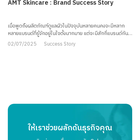
AMT Skincare : Brand Success Story
เมื่อพูดถึงผลิตภัณฑ์ดูแลผิวในปัจจุบันหลายคนคงจะมีหลาก
หลายแบรนด์ที่รู้จักอยู่ในใจตั้งมากมาย แต่จะมีสักกี่แบรนด์กันที่
ให้ความสำคัญกับความเข้าใจในผิวอย่างแท้จริง…AMT
02/07/2025
Success Story
Skincare แบรนด์สกินแคร์ไทยที่มีความตั้งใจอยากให้ทุกๆคนมี
ผิวที่ดีและเป็นบริษัทที่ทำงานด้านสกินแคร์ครอบคลุมทุกๆด้าน
ตั้งแต่การคัดสรรส่วนผสม,คิดค้นสูตร,ควบคุมการผลิต ไป
จนถึงการเก็บรวบรวมข้อมูลผิว เพื่อค้นหาสาเหตุและแก้ปัญหา
ผิว โดยเฉพาะปัญหาผิวของคนไทย อะไรคือเคล็ดลับความสำเร็จ
ที่ทำให้แบรนด์นี้ก้าวขึ้นมาเป็นที่ยอมรับ? MyCloud จะพาไป
เจาะลึกเบื้องหลังการเดินทางของแบรนด์สกินแคร์ชั้นนำอย่าง
AMT Skincare ตั้งแต่จุดเริ่มต้นของความมุ่งมั่นในการวิจัยและ
พัฒนาผลิตภัณฑ์โดยผู้เชี่ยวชาญ การนำเทคโนโลยีล้ำสมัยมาใช้
ในการวิเคราะห์ผิวและพัฒนาผลิตภัณฑ์ รวมถึงกลยุทธ์การ
สร้างความร่วมมือกับพันธมิตรทางธุรกิจ และปัจจัยสำคัญที่
ให้เราช่วยผลักดันธุรกิจคุณ
ผลักดันให้ยอดขายของแบรนด์เติบโตอย่างต่อเนื่อง เตรียมพบ
กับเรื่องราวที่น่าสนใจและแรงบันดาลใจในบทความนี้กันได้เลย