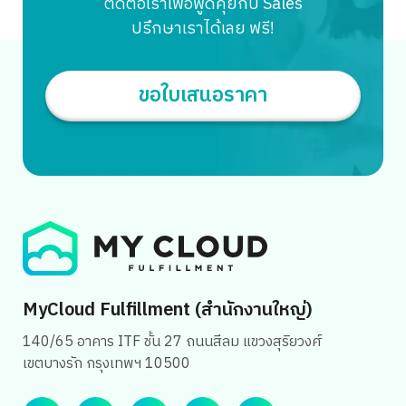
ติดต่อเราเพื่อพูดคุยกับ Sales
ค่ะ ทำความรู้จักกับ AMT Skincare AMT Skincare แบรนด์
ปรึกษาเราได้เลย ฟรี!
สกินแคร์ไทยที่เน้นการดูแลผิวอย่างตรงจุดและมีประสิทธิภาพ
โดยให้ความสำคัญกับการวิจัยและพัฒนาผลิตภัณฑ์โดยผู้
เชี่ยวชาญ และใช้เทคโนโลยีที่ทันสมัยในการผลิต ผลิตภัณฑ์ของ
ขอใบเสนอราคา
แบรนด์เน้นฟื้นบำรุงผิวให้แข็งแรง ดูแลผิวตั้งแต่พื้นฐาน เพื่อผิว
แข็งแรงสุขภาพดีในระยะยาว นอกจากนี้ AMT Skincare ยังมี
บริการให้คำปรึกษาจากผู้เชี่ยวชาญด้านสกินแคร์ เพื่อแนะนำ
ผลิตภัณฑ์ที่เหมาะสมกับสภาพผิวของแต่ละบุคคล โดยมีช่อง
ทางการจำหน่ายทั้งทางออนไลน์และออฟไลน์ คุณฝุ่ง อมต ชัย
เกรียงไกร ผู้ก่อตั้งแบรนด์ AMT Skincare เป็นเภสัชกรผู้
เชี่ยวชาญด้านสกินแคร์ จบปริญญาตรีเภสัชศาสตร์ จุฬาฯ
เกียรตินิยมอันดับหนึ่ง และคว้าทุนรัฐบาลญี่ปุ่นไปศึกษาต่อ
Search
ปริญญาโทด้านเครื่องสำอาง ด้วยประสบการณ์ทำงานในวงการ
for:
สกินแคร์ญี่ปุ่นมากว่า 15 ปี คุณฝุ่งจึงนำความรู้และความ
MyCloud Fulfillment (สำนักงานใหญ่)
เชี่ยวชาญมาคิดค้นและพัฒนาสกินแคร์ AMT ตั้งแต่การคัด
140/65 อาคาร ITF ชั้น 27 ถนนสีลม แขวงสุริยวงศ์
เลือกส่วนผสม คิดค้นสูตร ออกแบบบรรจุภัณฑ์ จนถึงควบคุม
เขตบางรัก กรุงเทพฯ 10500
การผลิตทุกขั้นตอน […]