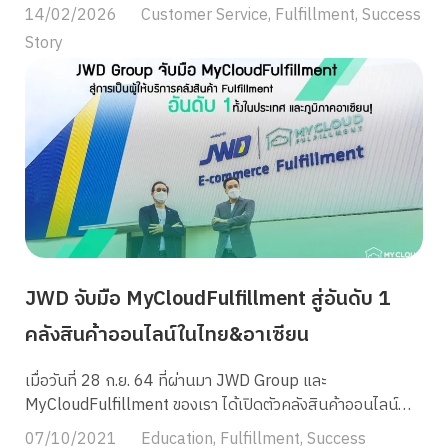
Enablers” ในด้าน Operations ประจำไตรมาสที่ 4 ปี 2025
14/02/2026
Customer Service
,
Fulfillment
,
Success
จาก Shopee ซึ่งถือเป็นการคว้ารางวัลนี้ติดต่อกันเป็นครั้งที่ 6
Story
สะท้อนถึงมาตรฐานการบริการระดับสากลที่ไม่เคยหยุดพัฒนา
การรับรอง Shopee Certified Enablers คืออะไร? การรับรอง
นี้ไม่ใช่เรื่องง่าย เพราะ Shopee จะมอบให้กับพาร์ทเนอร์ที่ผ่าน
เกณฑ์การวัดผลที่เข้มงวดในด้าน Operations (การปฏิบัติงาน)
เพื่อการันตีว่าแบรนด์ที่ใช้บริการ Fulfillment จะได้รับ
ประสบการณ์การขายที่ดีที่สุด โดยวัดจาก: นิยาม Enabler: พาร์
ทเนอร์ที่รับรองโดย Shopee ให้ทำหน้าที่สนับสนุนร้านค้า
ทางการในการดำเนินการต่างๆ อย่างครบวงจร เช่น การจัดการ
คำสั่งซื้อ จัดการคลังสินค้า ดูแลร้านค้า ทำการตลาด บริการ
ลูกค้า เป็นต้น เกณฑ์การให้คะแนนของรางวัล Shopee
Certified Enablers Program สำหรับรางวัล Shopee
JWD จับมือ MyCloudFulfillment สู่อันดับ 1
Certified Enablers Shopee […]
คลังสินค้าออนไลน์ในไทย&อาเซียน
เมื่อวันที่ 28 ก.ย. 64 ที่ผ่านมา JWD Group และ
MyCloudFulfillment ของเรา ได้เปิดตัวคลังสินค้าออนไลน์
พร้อมบริการ Fulfillment เก็บ แพ็ค ส่งแบบครบวงจร ด้วย
07/10/2021
Education
,
Fulfillment
,
Success