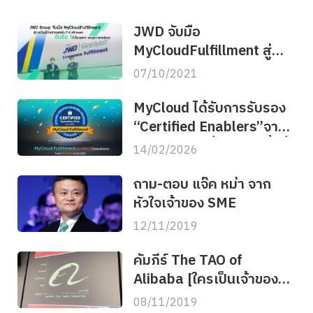
JWD จับมือ
MyCloudFulfillment สู่
อันดับ 1 คลังสินค้าออนไลน์
07/10/2021
ในไทย&อาเซียน
MyCloud ได้รับการรับรอง
“Certified Enablers”จาก
Shopee ต่อเนื่องเป็น ครั้งที่
14/02/2026
6
ถาม-ตอบ แจ๊ค หม่า จาก
หัวใจเจ้าของ SME
12/11/2019
คัมภีร์ The TAO of
Alibaba [ใครเป็นเจ้าของ
ธุรกิจ ควรอ่าน!!]
08/11/2019