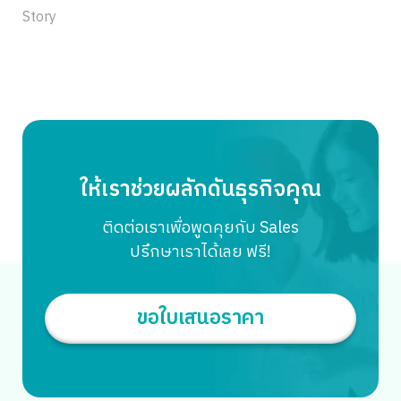
พื้นที่กว้างกว่า 6,500 ตารางเมตร โดยการขยายพื้นที่ครั้งนี้บอก
Story
ได้เลยค่ะว่า ใหญ่กว่าเดิม กว้างกว่าเดิม พร้อมให้บริการธุรกิจ
ออนไลน์ ให้เรื่องการขายออนไลน์ของคุณเป็นเรื่องง่าย ขายของ
ได้ ไม่ต้องห่วงสต็อกและสามารถเติบโตได้อย่างยั่งยืนไปพร้อม ๆ
กับการเติบโตของตลาด E-Commerce ในปัจจุบันนี้ค่ะ วันนี้
นอกจากจะแนะนำให้รู้จักกับคลังสินค้าใหม่ รวมถึงบริการของ
เราแล้ว เรายังมีภาพคลังสินค้า JWD x MyCloudFulfillment
มาฝากกันด้วยค่ะ ทำไมต้อง JWD ? เพราะ JWD มี
ประสบการณ์กว่า 42 ปี ในฐานะผู้เชี่ยวชาญด้านโลจิสติกส์แบบ
ให้เราช่วยผลักดันธุรกิจคุณ
ครบวงจรในอาเซียน และมีความเชี่ยวชาญด้านคลังสินค้า ด้วย
คลังสินค้าในเครือ ทั้งคลังทั่วไป คลังสินค้าปลอดภาษี และคลัง
ติดต่อเราเพื่อพูดคุยกับ Sales
สินค้าห้องเย็นขนาดใหญ่ที่สุดที่ครอบคลุมทำเลยุทธศาสตร์ต่าง
ปรึกษาเราได้เลย ฟรี!
ๆ นอกจากนี้ยังเป็นผู้นำด้านการพัฒนาเทคโนโลยีสารสนเทศ
เพื่อประโยชน์สูงสุดในการบริหารจัดการซัพพลายเชนที่เป็น
ประโยชน์ และมีเครือข่าย และพาร์ทเนอร์ที่แข็งแกร่งทั้งในไทย
ขอใบเสนอราคา
[…]