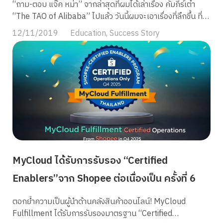
“ถาม-ตอบ แจ๊ค หม่า” จากล่าสุดที่ผมได้เล่าเรื่อง คัมภีร์เต๋า
“The TAO of Alibaba” ไปแล้ว วันนี้ผมจะเอาเรื่องที่ลึกขึ้น ที่
“แจ๊ค หม่า”แชร์ มาเล่าให้ฟังกันครับ ใครกำลังทำธุรกิจขนาด
12/11/2019
Education
,
Success Story
กลางแล้วมีปัญหาในการต่อสู้บริษัทใหญ่อยู่ อยากให้ลองอ่านดู
ครับ 😀 ในคลาสเรียนนั้น พวกผมได้ถามคำถามกับ พี่แจ๊ค ไป
ประมาน 3 – 4 ข้อ ที่เป็นคำถามที่คิดมาจากหัวใจเจ้าของ SME
จริงๆ และพอได้ฟังพี่เค้าตอบ ผมก็คิดว่ามันคงจะเป็นประโยชน์
กับเพื่อนๆ ที่เป็นเจ้าของธุรกิจเหมือนกัน จึงเอามาเล่าตามนี้ครับ
(แอบเอาคลิปที่อัดมาให้ด้วยครับ 55) [1] คำถาม : ในวันที่
Alibaba เริ่มต้น วันนั้นมียักษ์ใหญ่อย่าง eBay เข้ามาบุกตลาด
จีน อยากรู้ว่าคุณรับมือกับคู่แข่งต่างชาติใหญ่ๆ แล้ว เอาชนะจน
กลายเป็นยักษ์เสียเองได้ยังไงครับ? พี่แจ๊ค: วันนั้นเอาจริงๆ แล้ว
ผมก็กลัวเหมือนกันนะ เค้ามีทรัพยากรพร้อม เทคโลยีที่ดีกว่า
MyCloud ได้รับการรับรอง “Certified
พนักงานที่เก่งกว่าเรา แต่ผมมั่นใจว่ามีอยู่อย่างเดียว ที่ผมเหนือ
กว่า […]
Enablers”จาก Shopee ต่อเนื่องเป็น ครั้งที่ 6
ตอกย้ำความเป็นผู้นำด้านคลังสินค้าออนไลน์! MyCloud
Fulfillment ได้รับการรับรองมาตรฐาน “Certified