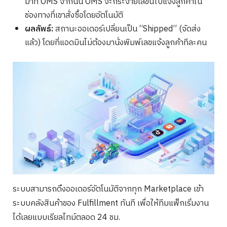
มาที่ OMS จากนั้น OMS จะกระจายเลขนี้ไปแจ้งลูกค้าใน
ช่องทางที่เขาสั่งซื้อโดยอัตโนมัติ
ผลลัพธ์:
สถานะออเดอร์เปลี่ยนเป็น “Shipped” (จัดส่ง
แล้ว) โดยที่แอดมินไม่ต้องมานั่งพิมพ์เลขแจ้งลูกค้าทีละคน
ระบบสามารถดึงออเดอร์อัตโนมัติจากทุก Marketplace เข้า
ระบบคลังสินค้าของ Fulfillment ทันที เพื่อให้ทีมแพ็กเริ่มงาน
ได้เลยแบบเรียลไทม์ตลอด 24 ชม.