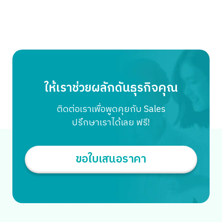
Cycle Count เริ่มต้นกันที่การนับสต๊อกแบบ Cycle Count เป็น
นี้ MyCloud Fulfillment จะพาไปเจาะลึก “วิธีชนะข้อพิพาท
วิธีที่เหมาะสำหรับร้านค้าขนาดเล็กถึงขนาดกลางที่มีจำนวน SKU
Shopee” กรณีสินค้าตีคืน ด้วยการเตรียมหลักฐานให้ Shopee
ไม่มากนัก โดยจะแบ่งเป็นโซนหรือหมวดหมู่ และมีการกำหนด
ตัดสินให้เราชนะ พร้อมแนะนำตัวช่วยอย่างระบบ Fulfillment ที่
รอบการนับที่แน่นอน เช่น […]
จะทำให้คุณมีหลักฐานพร้อมสู้คดีได้ในไม่กี่คลิก ข้อพิพาท
Shopee คืออะไร? ข้อพิพาท Shopee (Shopee Dispute) คือ
กระบวนการที่ Shopee เข้ามาทำหน้าที่เป็น ‘คนกลาง’ ในการ
ตัดสินความขัดแย้งระหว่างผู้ซื้อและผู้ขาย ซึ่งจะเกิดขึ้นเมื่อลูกค้า
ให้เราช่วยผลักดันธุรกิจคุณ
กดยื่นคำร้องขอคืนเงิน/คืนสินค้า แต่ร้านค้ากด ‘ปฏิเสธ’ คำร้อง
นั้น ข้อพิพาท Shopee เกิดขึ้นตอนไหนบ้าง? อยากชนะข้อพิพาท
ติดต่อเราเพื่อพูดคุยกับ Sales
Shopee ต้องใช้อะไรบ้าง? สิ่งสำคัญที่สุดที่จะทำให้ร้านค้าชนะ
ปรึกษาเราได้เลย ฟรี!
ข้อพิพาทคือ “หลักฐานที่ไม่สามารถโต้แย้งได้” เช่น วิดีโอตอน
แกะกล่อง, วิดีโอตอนแพ็กของ, ภาพถ่ายสินค้า 5 ขั้นตอนยื่น
หลักฐานให้ “ชนะใสๆ” […]
ขอใบเสนอราคา