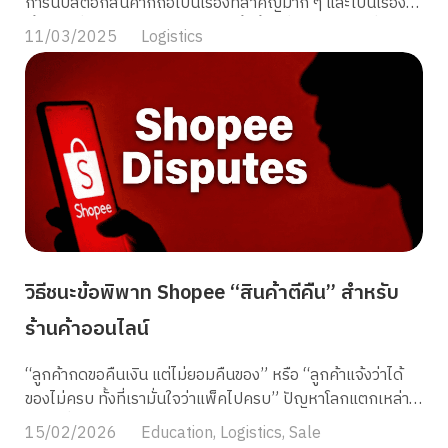
การนับสต๊อกสินค้าก็ถือเป็นเรื่องที่สำคัญมาก ๆ และเป็นเรื่อง
พื้นฐานที่ทุกร้านค้าจำเป็นต้องทำ ทั้งนี้ก็เพื่อการจัดการที่เป็น
11/03/2025
Logistics
ระบบและมีประสิทธิภาพ ทำให้ธุรกิจสามารถดำเนินการต่อไปได้
วันนี้ MyCloud เลยอยากจะพาคุณไปทำความรู้จักกันให้
ละเอียดกว่านี้ว่า จริง ๆ แล้ว การนับสต๊อกสินค้า คืออะไร มีกี่
ประเภท พร้อมทั้งเทคนิคในการเช็กสต๊อกสินค้าให้ถูกต้องและ
แม่นยำกัน ในบทความนี้ค่ะ! การนับสต๊อกสินค้า คืออะไร นับ
สต๊อกสินค้า คือการตรวจสอบหรือเช็กให้แน่ใจว่า มีจำนวนสินค้า
คงคลังอยู่ในคลังสินค้าเท่าไหร่ โดยจะนับรวมสินค้าทั้งหมด
ได้แก่ สินค้าที่เพิ่งรับเข้ามา สินค้าคงคลัง สินค้าค้างสต๊อกและจะ
ทำการบันทึกข้อมูลเหล่านี้เข้าสู่ระบบคลังสินค้า ไม่เพียงเท่านั้น
ถึงแม้จะเป็นเพียงแค่การบันทึกจำนวนสินค้า แต่ก็มีความสำคัญ
วิธีชนะข้อพิพาท Shopee “สินค้าตีคืน” สำหรับ
มากกว่านั้น โดยเฉพาะสำหรับผู้ที่ทำธุรกิจออนไลน์ การมีจำนวน
สต๊อกสินค้าที่แม่นยำก็จะช่วยให้ร้านค้าสามารถบริหารจัดการ
ร้านค้าออนไลน์
สินค้าในคลังได้อย่างมีประสิทธิภาพ ไม่พบกับปัญหาการขาย
ของออนไลน์ เช่น สินค้าขาดหรือเกินอีกต่อไป ช่วยให้การขายเป็น
“ลูกค้ากดขอคืนเงิน แต่ไม่ยอมคืนของ” หรือ “ลูกค้าแจ้งว่าได้
ไปได้อย่างราบรื่น ไม่มีสะดุด การนับสต๊อกสินค้า มีกี่ประเภท
ของไม่ครบ ทั้งที่เรามั่นใจว่าแพ็คไปครบ” ปัญหาโลกแตกเหล่านี้
การนับสต๊อกหลายรูปแบบให้เลือกใช้ตามความเหมาะสมของ
คือสิ่งที่ร้านค้าออนไลน์ต้องเจอ และถ้าเตรียมหลักฐานไม่ดีพอ
15/02/2026
Education
,
Logistics
,
Sale
ธุรกิจ มาดูกันว่ามีวิธีไหนบ้าง ดังนี้ 1. นับสต๊อกสินค้าแบบ
คุณอาจเสียทั้งเงิน เสียทั้งของ และเสียคะแนนร้านค้า! บทความ