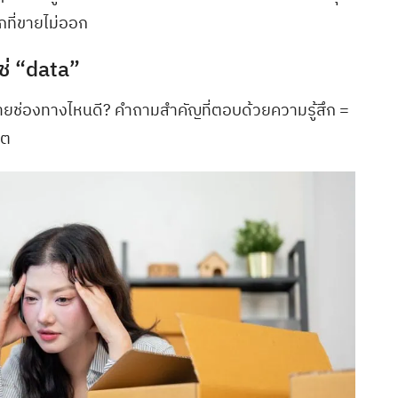
อกที่ขายไม่ออก
ใช่ “data”
กขายช่องทางไหนดี? คำถามสำคัญที่ตอบด้วยความรู้สึก =
โต