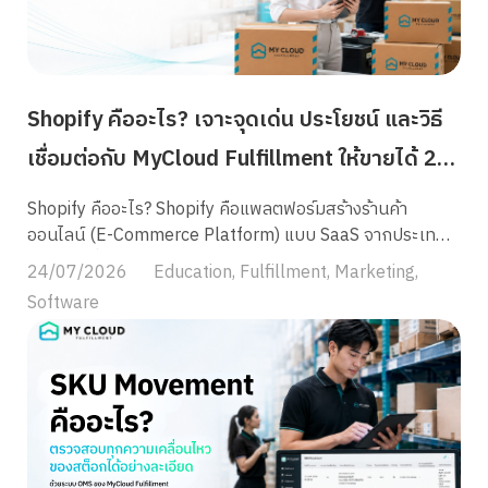
Shopify คืออะไร? เจาะจุดเด่น ประโยชน์ และวิธี
เชื่อมต่อกับ MyCloud Fulfillment ให้ขายได้ 24
ชม.
Shopify คืออะไร? Shopify คือแพลตฟอร์มสร้างร้านค้า
ออนไลน์ (E-Commerce Platform) แบบ SaaS จากประเทศ
แคนาดา ที่ช่วยให้เจ้าของธุรกิจสามารถเปิดเว็บไซต์ขายของ
24/07/2026
Education
,
Fulfillment
,
Marketing
,
ออนไลน์ของตัวเองได้ภายในไม่กี่นาที โดยไม่ต้องเขียนโค้ดหรือมี
Software
ทีมพัฒนาเว็บไซต์เอง ผู้ใช้งานสามารถออกแบบหน้าร้าน จัดการ
สินค้า รับชำระเงิน และเชื่อมต่อระบบขนส่งได้ครบจบในที่เดียว
ปัจจุบัน Shopify กลายเป็นหนึ่งในแพลตฟอร์ม E-Commerce
ที่มีผู้ใช้งานมากที่สุดในโลก ครอบคลุมร้านค้าจากกว่า 175
ประเทศทั่วโลก และเป็นตัวเลือกยอดนิยมของแบรนด์ไทยที่
ต้องการเป็นเจ้าของ “เว็บไซต์แบรนด์” (Brand.com) ควบคู่ไป
กับการขายบน Marketplace อย่าง Shopee, Lazada และ