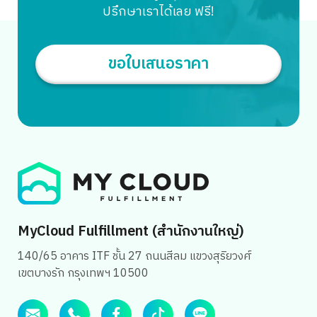
สำคัญที่ผู้ขายต้องนำมาคำนวณก่อนตั้งราคาขายสินค้า เพื่อให้
ปรึกษาเราได้เลย ฟรี!
แน่ใจว่าจะได้กำไรตามที่ต้องการ นอกจากนี้ ค่าธรรมเนียมยังมี
ความแตกต่างกันไปตามประเภทของสินค้าและประเภทของร้าน
ค้า ดังนั้น การทำความเข้าใจเรื่องค่าธรรมเนียมจึงเป็นพื้นฐาน
ขอใบเสนอราคา
สำคัญสำหรับผู้ที่ต้องการประสบความสำเร็จในการขายบน
TikTok Shop ค่าธรรมเนียม TikTok Shop ต้องเสียค่าอะไร
บ้าง ในการขายสินค้าบน TikTok Shop ผู้ขายจำเป็นต้องเข้าใจ
โครงสร้างค่าธรรมเนียมทั้งหมด ซึ่งประกอบด้วยค่าใช้จ่ายหลัก
3 ส่วน ได้แก่ ค่าคอมมิชชัน ค่าธรรมเนียมคำสั่งซื้อและค่าจัดส่ง
มาดูรายละเอียดแต่ละส่วนกันว่า จะมีอะไรบ้าง 1. […]
MyCloud Fulfillment (สำนักงานใหญ่)
140/65 อาคาร ITF ชั้น 27 ถนนสีลม แขวงสุริยวงศ์
เขตบางรัก กรุงเทพฯ 10500