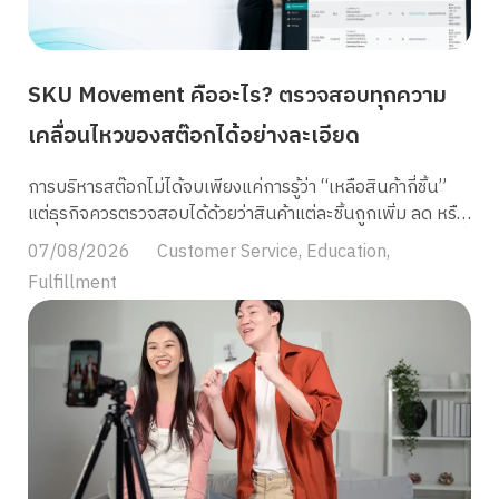
TikTok Shop จุดเด่นของ Shopify มีอะไรบ้าง? Shopify ได้รับ
ความนิยมเพราะออกแบบมาให้ “ใช้งานง่ายแต่ครบเครื่อง”
เหมาะทั้งกับมือใหม่และแบรนด์ระดับองค์กร โดยจุดเด่นหลักที่
ทำให้ Shopify แตกต่างจากแพลตฟอร์มอื่น ได้แก่ 1. เปิดร้าน
SKU Movement คืออะไร? ตรวจสอบทุกความ
ได้ในไม่กี่นาที ไม่ต้องเขียนโค้ด Shopify ให้ Template หน้าร้าน
เคลื่อนไหวของสต๊อกได้อย่างละเอียด
สำเร็จรูปหลายร้อยแบบ พร้อมระบบ Drag & […]
การบริหารสต๊อกไม่ได้จบเพียงแค่การรู้ว่า “เหลือสินค้ากี่ชิ้น”
แต่ธุรกิจควรตรวจสอบได้ด้วยว่าสินค้าแต่ละชิ้นถูกเพิ่ม ลด หรือ
เปลี่ยนสถานะจากเหตุการณ์ใด SKU Movement คือรายงานที่
07/08/2026
Customer Service
,
Education
,
บันทึกความเคลื่อนไหวของสินค้าแบบราย SKU ตั้งแต่การรับ
Fulfillment
สินค้าเข้าคลัง การหยิบสินค้าไปแพ็ก การพักขาย การปรับยอด
ไปจนถึงการนำสินค้ากลับมาจำหน่าย ช่วยให้ร้านค้าตรวจสอบ
ที่มาที่ไปของสต๊อกและค้นหาสาเหตุของยอดคลาดเคลื่อนได้
อย่างเป็นระบบ SKU Movement คืออะไร? SKU Movement
หรือ “รายงานการเคลื่อนไหว SKU” คือรายงานประวัติการ
เปลี่ยนแปลงจำนวนและสถานะของสินค้าแต่ละ SKU ภายในคลัง
รายงานจะแสดงข้อมูลสำคัญ เช่น ข้อมูลเหล่านี้ช่วยให้ร้านค้าไม่
ได้เห็นเพียงยอดคงเหลือปัจจุบัน แต่สามารถย้อนกลับไปตรวจ