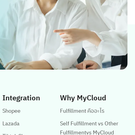
สามารถเข้าร่วมโปรแกรมนี้และเปิดโอกาสให้เหล่าครี
เอเตอร์หรือ Influencers นำสินค้าของเราไปรีวิว
พร้อมใส่ลิงก์ตะกร้าสินค้าในคอนเทนต์ของพวกเขา
มื่อสินค้าขายได้ ผู้รีวิวจะได้รับค่าคอมมิชชั่นตามที่
้านค้ากำหนดไว้ล่วงหน้า ในขณะที่ผู้รีวิวไม่จำเป็น
ต้องสต็อกสินค้าหรือจัดการส่งสินค้าเอง เมื่อมีการ
ั่งซื้อ ร้านค้าจะเป็นผู้จัดการส่งออเดอร์ให้ทั้งหมด
จึงไม่แปลกใจว่าหลายๆแบรนด์ดังและSME รายย่อยๆ
เริ่มเข้ามาทำการตลาดผ่านทางช่องทางนี้กันแล้ว แต่
ก็อาจจะมีร้านค้าออนไลน์บางแบรนด์ที่ยังไม่ได้เริ่มทำ
แบบจริงจัง เพราะอาจจะยังมีคำถามสงสัยว่า ทำไป
แล้วจะช่วยเพิ่มยอดขายได้จริงหรอ? แล้วจะคุ้มไหม
Integration
Why MyCloud
กับการจ่ายค่าคอมมิชชั่นให้กับเหล่าครีเอเตอร์ที่นำ
สินค้าไปทำ Affiliate และจะมีผลกระทบต่อร้านค้าใน
Shopee
Fulfillment คืออะไร
เรื่องไหนบ้าง ซึ่งบทความต่อไปนี้ MyCloud ได้สรุปทั้ง
้อดี […]
Lazada
Self Fulfillment vs Other
Fulfillmentvs MyCloud