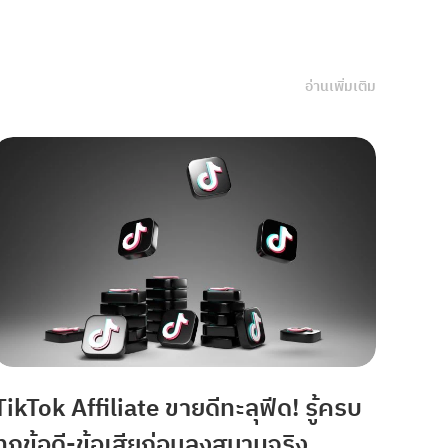
อ่านเพิ่มเติม
TikTok Affiliate ขายดีทะลุฟีด! รู้ครบ
ทุกข้อดี-ข้อเสียก่อนลงสนามจริง