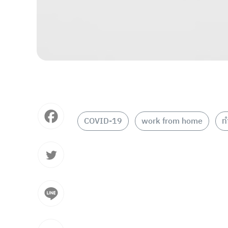
COVID-19
work from home
ท