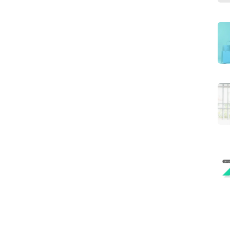
Search
for: