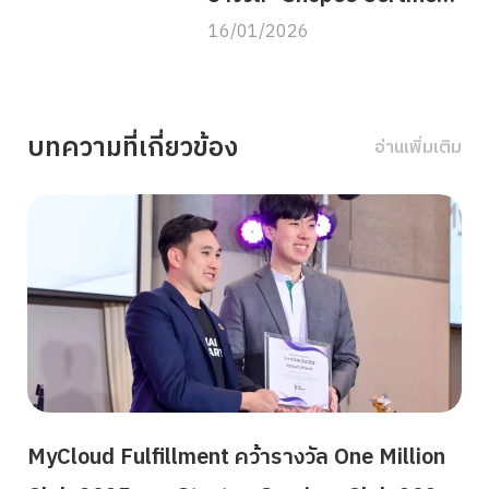
Enablers Q4 2025″
16/01/2026
บทความที่เกี่ยวข้อง
อ่านเพิ่มเติม
MyCloud Fulfillment คว้ารางวัล One Million