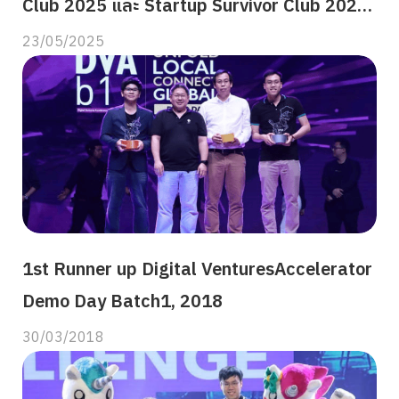
Club 2025 และ Startup Survivor Club 2025
จากงาน The Pioneer Legacy Award
23/05/2025
Search
for:
1st Runner up Digital VenturesAccelerator
Demo Day Batch1, 2018
30/03/2018