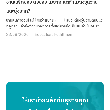
งานแพ็คของ ส่งของ ไม่ยาก แต่ทำไมถึงวุ่นวาย
และยุ่งยาก?
ขายสินค้าออนไลน์ ใครว่าสบาย ? ไหนจะต้องวุ่นวายตอบแช
ทลูกค้า แล้วยังต้องมาจัดการตั้งแต่การจัดเก็บสินค้า ไปจนส่ง
สินค้าถึงมือลูกค้าอีก บางคนอาจคิดว่า การจัดเก็บสินค้าจะวาง
23/08/2020
Education
,
Fulfillment
ไว้ตรงไหนก็ได้ แค่ไม่เกะกะก็พอ ในช่วงแรก ๆ ของยังน้อย
สต๊อกไม่เท่าไรก็ยังสบาย ๆ แต่การจัดเก็บสินค้าในระยะยาวล่ะ
ครับ? หากวันหนึ่งธุรกิจของคุณเติบโตขึ้น(ซึ่งก็ควรจะเป็นแบบ
นั้น)มีของที่ต้องสต๊อกมากขึ้น พื้นที่เดิม ๆ ไม่ว่าจะเป็น ห้องนอน
ห้องรับแขก โต๊ะกินข้าว กลับไม่พอวางแล้ว จะทำอย่างไรจริงไหม
ครับ? บางครั้งเก็บของไม่เป็นระเบียบ ใครเดินไปเหยียบ เละ
ครับ! จ้างพนักงานสิ ! คุณอาจจะดีใจไปกับยอดขายที่ถล่ม
ถลาย จนลืมคิดไปว่า ยิ่งขายได้มากเท่าไรก็ต้องมานั่งหลังขดหลัง
แข็งแพ็คสินค้ามากขึ้นเท่านั้น บางร้านดีหน่อยมีครอบครัวช่วย
เเพ็ค แต่บางร้านก็ต้องจ้างคนมาช่วยแพ็ค ตรงนี้แหละครับ
นอกจากจะเปลืองงบประมาณไปแล้ว อาจจะยังต้องมาจัดการ
ให้เราช่วยผลักดันธุรกิจคุณ
ปัญหาคนอีกครับ อย่างที่ทราบกันดีว่า ยิ่งมากคนก็ยิ่งมากความ
แค่แพ็คของส่งของใครว่าง่าย ? พูดถึงงานเเพ็คสินค้าที่