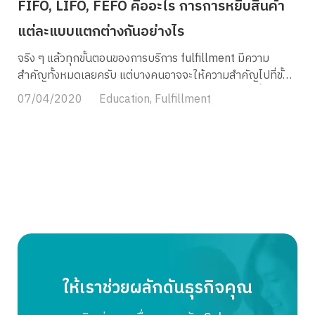
FIFO, LIFO, FEFO คืออะไร การการหยิบสินค้า
แต่ละแบบแตกต่างกันอย่างไร
จริง ๆ แล้วทุกขั้นตอนของการบริการ fulfillment มีความ
สำคัญทั้งหมดเลยครับ แต่บางคนอาจจะให้ความสำคัญไปที่ขั้น
ตอนการเก็บ การเเพ็ค และส่งมากกว่า จนลืมไปว่าหากขั้นตอน
07/04/2020
Education
,
Fulfillment
การหยิบสินค้าก่อนแพ็คผิดผลาดก็อาจเกิดปัญหาในขั้นตอนถัด
ๆ มาได้ครับ ซึ่งก่อนหน้านี้ใน ขั้นตอนการหยิบสินค้า (Picking)
ในคลังสินค้า ผมได้ยกตัวอย่างวิธีการหยิบสินค้า ที่คลังสินค้า
ต่าง ๆ มักใช้กันไปแล้วนะครับ blog นี้ผมจึงอยากให้ทุกคนรู้จัก
รูปแบบการหยิบสินค้ากันบ้างครับ FIFO คืออะไร FIFO หรือ
First-In First-Out คือระบบการจัดการสินค้าตามลำดับเข้า
ก่อน-ออกก่อน โดยการหยิบสินค้าที่เข้าคลังก่อน ออกไปแพ็ก
และจัดส่งก่อนเสมอ ซึ่งวิธีนี้จะช่วยลดปัญหาสินค้าเสื่อมสภาพ
จากการเก็บไว้นาน หรือสินค้าประเภทอื่น ๆ ที่มีการเปลี่ยนแปลง
จำนวน เปลี่ยนราคาอยู่บ่อย ๆ และยังทำให้การหมุนเวียนสินค้า
ในคลังเป็นไปอย่างมีประสิทธิภาพ ตัวอย่างสินค้าเช่น เสื้อผ้า
ให้เราช่วยผลักดันธุรกิจคุณ
รองเท้า รวมถึงสินค้าที่มีหลายชนิดและมีการเปลี่ยนแปลงสต๊อก
บ่อยครั้ง อย่างอุปกรณ์แฟชัน ของตกแต่งหรือเครื่องใช้ต่าง ๆ