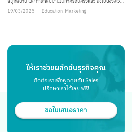
สนุกสนาน และการกลับบ้านไปหาครอบครัวแล้ว ยังเป็นช่วงเวลา
ให้กับซัพพลายเออร์ (Supplier) หรือเจ้าของสินค้า เพื่อให้เขา
ทองของธุรกิจออนไลน์อีกด้วย! สงกรานต์ 2568 นี้ คาดการณ์
19/03/2025
Education
,
Marketing
แพ็คและส่งของในนามของคุณ Drop Shipping ทำงาน
ได้เลยว่าบรรยากาศการจับจ่ายใช้สอยจะกลับมาคึกคักอีกครั้ง
อย่างไร? 1. […]
หลังจากที่หลายคนอาจจะอั้นมานานจากสถานการณ์ต่างๆ ที่
ผ่านมา วันหยุดยาวที่มาพร้อมกับบรรยากาศแห่งการเฉลิมฉลอง
ทำให้ผู้บริโภคมีเวลาและอารมณ์ในการช้อปปิ้งมากขึ้น แต่พฤติ
กรรมนักช้อปในยุคดิจิทัลก็มีการเปลี่ยนแปลงอยู่เสมอ พ่อค้า
แม่ค้าออนไลน์จึงต้องเตรียมตัวให้พร้อม เพื่อคว้าโอกาสทองนี้ไว้
ให้ได้ ซึ่งในบทความนี้ MyCloud เราได้รวบรวมอินไซต์พฤติกร
รมนักช้อปที่มีแนวโน้มในการซื้อสินค้าในช่วงนี้และข้อจำกัดการ
ให้เราช่วยผลักดันธุรกิจคุณ
ขายที่ร้านค้าออนไลน์ต้องระวัง พร้อมทั้งการเตรียมตัวให้ขายดี
มาให้ได้อ่านกันค่ะ สินค้าอะไรขายดีช่วง สงกรานต์ ในยุคที่สมา
ติดต่อเราเพื่อพูดคุยกับ Sales
ร์ทโฟนกลายเป็นส่วนหนึ่งของชีวิตประจำวัน พฤติกรรมการช้อป
ปรึกษาเราได้เลย ฟรี!
ปิ้งออนไลน์ในช่วงสงกรานต์ก็ย่อมมีเอกลักษณ์เฉพาะตัว นัก
ช้อปส่วนใหญ่มักจะเริ่มวางแผนการซื้อล่วงหน้า โดยเฉพาะสินค้า
ที่เกี่ยวข้องกับเทศกาล เช่น เสื้อลายดอกสีสันสดใส, ชุดไทย
ขอใบเสนอราคา
ประยุกต์, อุปกรณ์เล่นน้ำ, หรือแม้แต่ของขวัญของฝากสำหรับ
ญาติผู้ใหญ่ นอกจากนี้ นักช้อปออนไลน์ในช่วงสงกรานต์มักจะ
มองหาความคุ้มค่าเป็นพิเศษ โปรโมชั่นและส่วนลดต่างๆ จึงมี