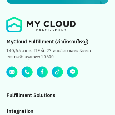
อิทธิพลต่อการตัดสินใจซื้อเป็นอย่างมาก การเปรียบเทียบราคา
ก่อนซื้อก็เป็นพฤติกรรมที่พบได้บ่อย รวมถึงการอ่านรีวิวจากผู้
ซื้อรายอื่นเพื่อประกอบการตัดสินใจ ปัจจัยอะไรที่ทำให้คนซื้อ
สินค้าช่วง สงกรานต์ เตรียมตัวอย่างไรให้ขายดีช่วงวันหยุด
สงกรานต์ 2568 ? ข้อจำกัดสำคัญที่ต้องระวัง ! การใช้ฟีเจอร์
โหมดพักร้อน Marketplace แม้ว่าการเปิดใช้ ‘ฟีเจอร์โหมดพัก
ร้อน’ สำหรับช่องทางการขายทาง Marketplace ในช่วง
MyCloud Fulfillment (สำนักงานใหญ่)
เทศกาลสงกรานต์จะดูเป็นทางเลือกที่น่าสนใจสำหรับร้านค้า
140/65 อาคาร ITF ชั้น 27 ถนนสีลม แขวงสุริยวงศ์
ออนไลน์ที่ต้องการหยุดพักผ่อนหรือจัดการเรื่องส่วนตัว แต่ร้าน
เขตบางรัก กรุงเทพฯ 10500
ค้าก็ควรคำนึงถึงผลกระทบที่อาจเกิดขึ้นจากการตัดสินใจนี้อย่าง
รอบด้าน เพราะการเปิดโหมดพักร้อนนั้นจะส่งผลให้ร้านค้าถูก
ซ่อนจากผลการค้นหาของลูกค้าบนแพลตฟอร์มต่างๆ อย่างสิ้น
เชิง […]
Fulfillment Solutions
Integration