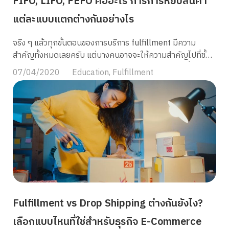
FIFO, LIFO, FEFO คืออะไร การการหยิบสินค้า
แต่ละแบบแตกต่างกันอย่างไร
จริง ๆ แล้วทุกขั้นตอนของการบริการ fulfillment มีความ
สำคัญทั้งหมดเลยครับ แต่บางคนอาจจะให้ความสำคัญไปที่ขั้น
ตอนการเก็บ การเเพ็ค และส่งมากกว่า จนลืมไปว่าหากขั้นตอน
07/04/2020
Education
,
Fulfillment
การหยิบสินค้าก่อนแพ็คผิดผลาดก็อาจเกิดปัญหาในขั้นตอนถัด
ๆ มาได้ครับ ซึ่งก่อนหน้านี้ใน ขั้นตอนการหยิบสินค้า (Picking)
ในคลังสินค้า ผมได้ยกตัวอย่างวิธีการหยิบสินค้า ที่คลังสินค้า
ต่าง ๆ มักใช้กันไปแล้วนะครับ blog นี้ผมจึงอยากให้ทุกคนรู้จัก
รูปแบบการหยิบสินค้ากันบ้างครับ FIFO คืออะไร FIFO หรือ
First-In First-Out คือระบบการจัดการสินค้าตามลำดับเข้า
ก่อน-ออกก่อน โดยการหยิบสินค้าที่เข้าคลังก่อน ออกไปแพ็ก
และจัดส่งก่อนเสมอ ซึ่งวิธีนี้จะช่วยลดปัญหาสินค้าเสื่อมสภาพ
จากการเก็บไว้นาน หรือสินค้าประเภทอื่น ๆ ที่มีการเปลี่ยนแปลง
จำนวน เปลี่ยนราคาอยู่บ่อย ๆ และยังทำให้การหมุนเวียนสินค้า
Fulfillment vs Drop Shipping ต่างกันยังไง?
ในคลังเป็นไปอย่างมีประสิทธิภาพ ตัวอย่างสินค้าเช่น เสื้อผ้า
รองเท้า รวมถึงสินค้าที่มีหลายชนิดและมีการเปลี่ยนแปลงสต๊อก
เลือกแบบไหนที่ใช่สำหรับธุรกิจ E-Commerce
บ่อยครั้ง อย่างอุปกรณ์แฟชัน ของตกแต่งหรือเครื่องใช้ต่าง ๆ