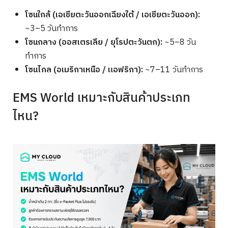
โซนใกล้ (เอเชียตะวันออกเฉียงใต้ / เอเชียตะวันออก):
~3–5 วันทำการ
โซนกลาง (ออสเตรเลีย / ยุโรปตะวันตก):
~5–8 วัน
ทำการ
โซนไกล (อเมริกาเหนือ / แอฟริกา):
~7–11 วันทำการ
EMS World เหมาะกับสินค้าประเภท
ไหน?