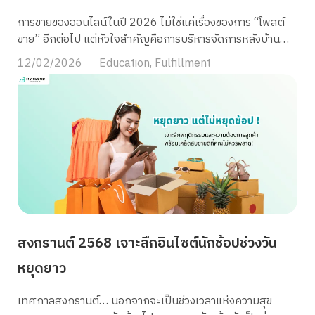
เป็นต้น นอกจากนี้ การใช้ระบบ FIFO ยังช่วยให้สินค้าที่อยู่ใน
การขายของออนไลน์ในปี 2026 ไม่ใช่แค่เรื่องของการ “โพสต์
คลังเป็นล็อตล่าสุดอยู่เสมอ ช่วยให้การบริหารสต๊อกง่ายขึ้น และ
ขาย” อีกต่อไป แต่หัวใจสำคัญคือการบริหารจัดการหลังบ้าน
ลดความเสี่ยงของสินค้าค้างสต๊อกได้ครับ ประโยชน์ของการหยิบ
(Operations) พ่อค้าแม่ค้าออนไลน์หลายคนยังสับสนระหว่าง
12/02/2026
Education
,
Fulfillment
สินค้าแบบ FIFO FEFO คืออะไร […]
สองโมเดลยอดฮิตอย่าง Fulfillment และ Drop Shipping ว่า
ตกลงแล้วมันเหมือนหรือต่างกันตรงไหน และแบบไหนที่จะช่วย
ให้ธุรกิจของคุณเติบโตได้อย่างยั่งยืนที่สุด? บทความนี้
MyCloud จะพาคุณเจาะลึกให้เข้าใจว่า ในยุคที่สมรภูมิ E-
Commerce แข่งกันที่ความเร็วระดับวินาที ทำไมการเลือกโมเดล
จัดการสินค้าที่ผิดพลาด ถึงอาจกลายเป็นกับดักที่ทำให้ธุรกิจ
ของคุณสะดุด สาเหตุอะไรที่ทำให้แบรนด์ยุคใหม่ต้องเลือก
ระหว่างการควบคุมสต็อกเองผ่าน Fulfillment หรือการลด
ความเสี่ยงด้วย Drop Shipping พร้อมแนวทางรับมือและเลือก
กลยุทธ์ที่ใช่ เพื่อให้คุณยืนหนึ่งในตลาดได้อย่างมือโปรในปี
สงกรานต์ 2568 เจาะลึกอินไซต์นักช้อปช่วงวัน
2026 นี้! Drop Shipping คืออะไร? Drop Shipping (ดรอปชิป
ปิ้ง) คือ รูปแบบการทำธุรกิจ E-Commerce ที่ผู้ขาย “ไม่จำเป็น
หยุดยาว
ต้องสต๊อกสินค้าเอง” และไม่ต้องจัดการเรื่องการจัดส่ง หน้าที่
หลักของคุณคือการเป็น “ตัวกลาง” ในการทำการตลาดและหา
เทศกาลสงกรานต์… นอกจากจะเป็นช่วงเวลาแห่งความสุข
ลูกค้า เมื่อมีคำสั่งซื้อเข้ามา คุณเพียงแค่ส่งต่อข้อมูลออเดอร์นั้น