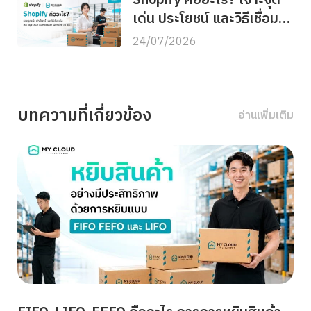
Shopify คืออะไร? เจาะจุด
เด่น ประโยชน์ และวิธีเชื่อม
ต่อกับ MyCloud
24/07/2026
Fulfillment ให้ขายได้ 24
ชม.
บทความที่เกี่ยวข้อง
อ่านเพิ่มเติม