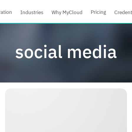
ration
Pricing
Industries
Why MyCloud
Credent
social media