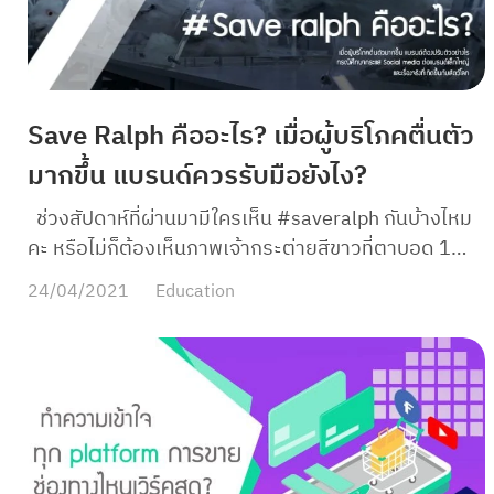
Save Ralph คืออะไร? เมื่อผู้บริโภคตื่นตัว
มากขึ้น แบรนด์ควรรับมือยังไง?
ช่วงสัปดาห์ที่ผ่านมามีใครเห็น #saveralph กันบ้างไหม
คะ หรือไม่ก็ต้องเห็นภาพเจ้ากระต่ายสีขาวที่ตาบอด 1
ข้างนี้ ใน Social media กันมาบ้าง ทราบหรือไม่คะว่าเกิด
24/04/2021
Education
อะไรขึ้น และเรื่องนี้ส่งผลกับแบรนด์เครื่องสำอางทั่วโลก
มากน้อยแค่ไหน MyCloud มีคำตอบค่ะ ปฎิเสธไม่ได้
เลยนะคะว่า ในปัจจุบันผู้บริโภคตื่นตัวและให้ความสำคัญ
กับเรื่องสิ่งแวดล้อม และสัตว์โลกมากขึ้น รวมถึงมี
พฤติกรรมที่แสดงความรับผิดชอบต่อสังคมผ่านการ
เลือกซื้อผลิตภัณฑ์ หรือบริโภคอาหารที่เป็นมิตรต่อสัตว์
และสิ่งแวดล้อมมากยิ่งขึ้น ดังนั้นแบรนด์เองต้องตระหนัก