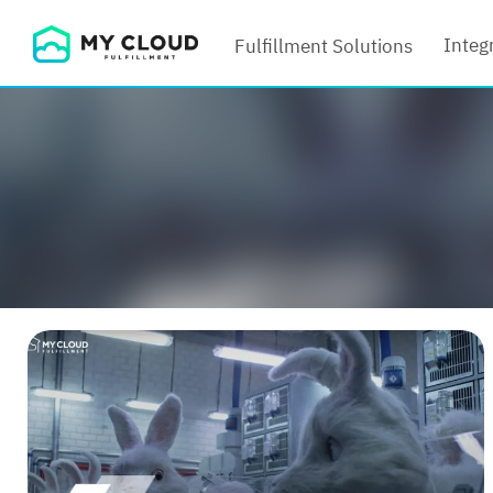
Skip
Integ
Fulfillment Solutions
to
content