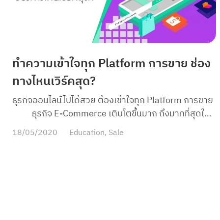
ถึงเรื่องนี้อย่างจริงจัง เพราะการเข้าถึงข้อมูลและเผย
แพร่ข่าวเกิดขึ้นอย่างรวดเร็วบนช่องทางออนไลน์ ต่อให้
เป็นแบรนด์ที่มีชื่อเสียงขนาดไหน ผู้บริโภคเองก็มีสิทธิที่จะ
ไปเลือกซื้อแบรนด์ที่ตรงกับความต้องการมากกว่าอยู่ดี
ทำความเข้าใจทุก Platform การขาย ช่อง
Save ralph คืออะไร? แคมเปญที่เป็น Stop motion
สั้น ๆ เพื่อรณรงค์เรื่องการยกเลิกการทดลองเครื่อง
ทางไหนเวิร์คสุด?
สำอางกับสัตว์ โดย Humane Society International ซึ่ง
ธุรกิจออนไลน์ไปได้สวย ต้องเข้าใจทุก Platform การขาย
เลือกตัวละครหลักเป็นกระต่ายชื่อ “ราลฟ์” ที่มาเล้าถึง
ธุรกิจ E-Commerce เติบโตขึ้นมาก ถึงมากที่สุดใน
ชีวิตของเขาและครอบครัวกระต่ายที่ต้องทนทุกข์ทรมาณ
ปี2020 ยิ่งในช่วงวิกฤตแบบนี้ เพราะช่องทางออนไลน์
จากการทดลอง แต่มีสีหน้ายิ้มแย้มสดใสให้กล้องอยู่เสมอ
18/05/2020
Education
,
Sale
ไม่ใช่แค่ตลาดเสมือนจริงที่จำลองโลกการซื้อขายไว้บนโลก
เพราะเขาเชื่อว่าเป็นภารกิจอันยิ่งใหญ่ที่ได้ทำต่อเพื่อน
ออนไลน์ แต่เป็นช่องทางหลักอีกช่องทางหนึ่งที่ทำเงินให้ผู้
มนุษย์ ซึ่งเป็นการจิกกัดปนเศร้าอุตสาหกรรมเครื่อง
ขายไม่แพ้การขายหน้าร้านเลย เผลอ ๆ มากกว่าด้วยซ้ำค่ะ
สำอางได้เป็นอย่างดี เพราะในชีวิตจริงสัตว์เหล่านี้พูดไม่
ทั้งนี้เพราะ การขายออนไลน์ทำให้ผู้ขายเข้าถึงลูกค้ามาก
ได้ และไม่มีโอกาสได้เลือกชีวิตของตัวเองนั่นเองค่ะ […]
ขึ้น และการซื้อของออนไลน์ หรือการใช้อินเตอร์เน็ตถือ
เป็นวิถีชีวิตของคนยุคใหม่ไปแล้ว และแน่นอนว่าทั้งผู้ซื้อ