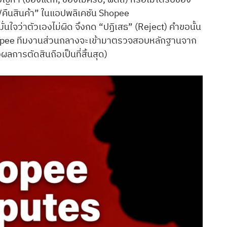
น/คืนสินค้า” ในแอปพลิเคชัน Shopee
่นใจว่าตัวเองไม่ผิด จึงกด “ปฏิเสธ” (Reject) คำขอนั้น
Shopee ทีมงานส่วนกลางจะเข้ามาตรวจสอบหลักฐานจาก
งผลการตัดสินถือเป็นที่สิ้นสุด)