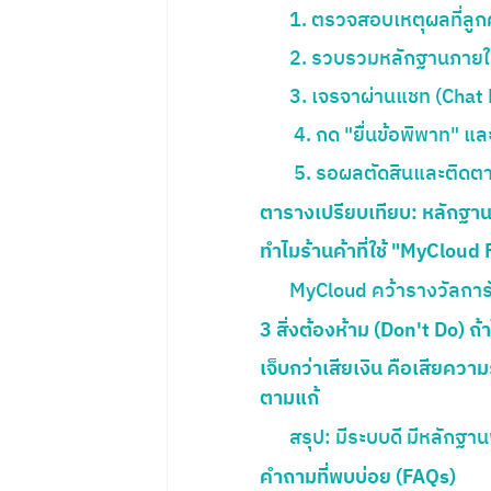
1. ตรวจสอบเหตุผลที่ลูกค
2. รวบรวมหลักฐานภายใน
3. เจรจาผ่านแชท (Chat 
4. กด "ยื่นข้อพิพาท" แ
5. รอผลตัดสินและติดต
ตารางเปรียบเทียบ: หลักฐาน
ทำไมร้านค้าที่ใช้ "MyCloud 
MyCloud คว้ารางวัลการั
3 สิ่งต้องห้าม (Don't Do) ถ
เจ็บกว่าเสียเงิน คือเสียความ
ตามแก้
สรุป: มีระบบดี มีหลักฐา
คำถามที่พบบ่อย (FAQs)