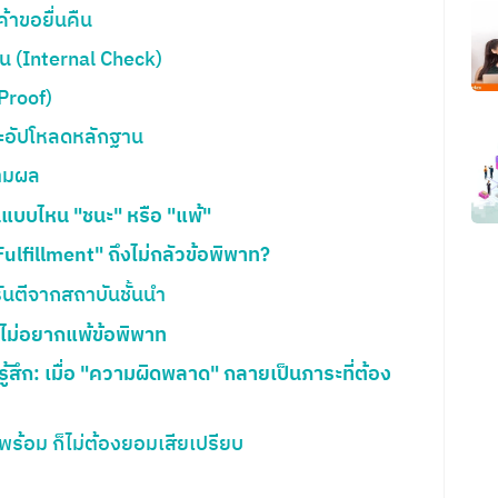
Search
้าขอยื่นคืน
for:
 (Internal Check)
Proof)
ละอัปโหลดหลักฐาน
ามผล
แบบไหน "ชนะ" หรือ "แพ้"
Fulfillment" ถึงไม่กลัวข้อพิพาท?
นตีจากสถาบันชั้นนำ
้าไม่อยากแพ้ข้อพิพาท
รู้สึก: เมื่อ "ความผิดพลาด" กลายเป็นภาระที่ต้อง
นพร้อม ก็ไม่ต้องยอมเสียเปรียบ