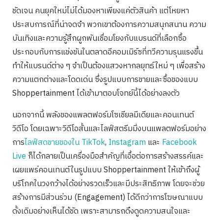
ชัดเจน คนยุคใหม่ไม่ได้มองหาเพียงแค่ตัวสินค้า แต่โหยหา
ประสบการณ์ที่น่าจดจำ พวกเขาต้องการความสนุกสนาน ความ
บันเทิงและความรู้สึกผูกพันเชื่อมโยงกับแบรนด์ที่เลือกซื้อ
ประกอบกับการแข่งขันในตลาดอีคอมเมิร์ซที่ทวีความรุนแรงขึ้น
ทำให้แบรนด์ต่าง ๆ จำเป็นต้องแสวงหากลยุทธ์ใหม่ ๆ เพื่อสร้าง
ความแตกต่างและโดดเด่น ซึ่งรูปแบบการขายและซื้อของแบบ
Shoppertainment ได้เข้ามาตอบโจทย์นี้ได้อย่างลงตัว
นอกจากนี้ พลังของแพลตฟอร์มโซเชียลมีเดียและคอนเทนต์
วิดีโอ โดยเฉพาะวิดีโอสั้นและไลฟ์สตรีมมิ่งบนแพลตฟอร์มอย่าง
การ
ไลฟ์สดขายของใน TikTok
,
Instagram
และ
Facebook
Live
ก็ได้กลายเป็นเครื่องมือสำคัญที่เอื้อต่อการสร้างสรรค์และ
เผยแพร่คอนเทนต์ในรูปแบบ Shoppertainment ให้เข้าถึงผู้
บริโภคในวงกว้างได้อย่างรวดเร็วและมีประสิทธิภาพ โดยจะช่วย
สร้างการมีส่วนร่วม (Engagement) ได้ดีกว่าการโฆษณาแบบ
ดั้งเดิมอย่างเห็นได้ชัด เพราะสามารถดึงดูดความสนใจและ