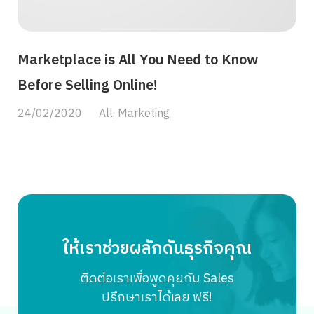
ค่ะ ในทางปฏิบัติ SKU เปรียบเสมือน “ชื่อเล่นของสินค้า” ที่ช่วย
ให้ทีมงานสามารถค้นหา จัดเก็บ และหยิบสินค้าถูกต้องได้อย่าง
รวดเร็ว ตัวอย่างเช่น หากร้านขายเสื้อผ้าอาจตั้ง SKU ของเสื้อยืด
Marketplace is All You Need to Know
สีดำ ไซส์ L ว่า “TSH-BK-L” เพื่อแยกจากเสื้อสีขาวหรือไซส์อื่นๆ
ได้อย่างชัดเจน การมี SKU ช่วยลดความสับสนและช่วยบริหาร
Before Selling Online!
จัดการสินค้าในคลังได้อย่างมีประสิทธิภาพ โดยเฉพาะเมื่อร้าน
ค้าเริ่มมีจำนวนสินค้าเพิ่มขึ้นเรื่อยๆ […]
24/02/2020
All
,
Marketing
ให้เราช่วยผลักดันธุรกิจคุณ
ติดต่อเราเพื่อพูดคุยกับ Sales
ปรึกษาเราได้เลย ฟรี!