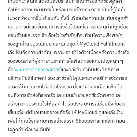
เทนต์ที่น่าสนใจ แต่รวมถึงประสบการณ์การซื้อที่ดีของลูกค้า
ทำให้ยอดขายเพิ่มมากขึ้นหรือแบรนด​์อาจจะกลายเป็นที่รู้จักกัน
ในวงกว้างมากขึ้นได้เช่นกัน ทั้งนี้ เพื่อสร้างความประทับใจลูกค้า
ปลายทางตั้งแต่ขั้นตอนการสั่งซื้อไปจนถึงการรับสินค้าที่ถูกต้อง
ครบถ้วนและรวดเร็ว คือหัวใจสำคัญที่จะทำให้ความพึงพอใจ
ของลูกค้าสมบูรณ์แบบ และนี่คือจุดที่ MyCloud Fulfillment
เล็งเห็นถึงความสำคัญ เพราะเราเข้าใจดีว่าเบื้องหลังความสำเร็จ
ของยอดขายที่พุ่งทะยานจากการไลฟ์สดหรือแคมเปญสนุก ๆ
คือ
ระบบการจัดการออเดอร์
และคลังสินค้าที่มีประสิทธิภาพ
บริการ Fulfillment ของเราช่วยให้คุณสามารถบริหารจัดการอ
อเดอร์จำนวนมากได้อย่างไร้กังวล ตั้งแต่การจัดเก็บ แพ็ค ไป
จนถึงการจัดส่งที่รวดเร็วและแม่นยำ ช่วยลดข้อผิดพลาดและ
สร้างความประทับใจให้ลูกค้าได้รับประสบการณ์ช้อปปิ้งที่ยอด
เยี่ยมตั้งแต่ต้นจนจบอย่างแท้จริง ให้ MyCloud ดูแลหลังบ้าน
เพื่อให้คุณโฟกัสกับการสร้างสรรค์ Shoppertainment ที่มัด
ใจลูกค้าได้อย่างเต็มที่!