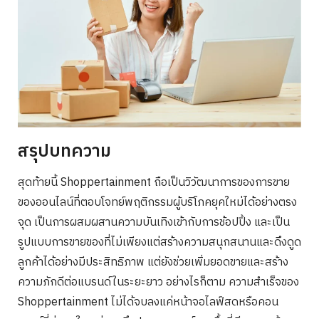
สรุปบทความ
สุดท้ายนี้ Shoppertainment ถือเป็นวิวัฒนาการของการขาย
Search
ของออนไลน์ที่ตอบโจทย์พฤติกรรมผู้บริโภคยุคใหม่ได้อย่างตรง
for:
จุด เป็นการผสมผสานความบันเทิงเข้ากับการช้อปปิ้ง และเป็น
รูปแบบการขายของที่ไม่เพียงแต่สร้างความสนุกสนานและดึงดูด
ลูกค้าได้อย่างมีประสิทธิภาพ แต่ยังช่วยเพิ่มยอดขายและสร้าง
ความภักดีต่อแบรนด์ในระยะยาว อย่างไรก็ตาม ความสำเร็จของ
Shoppertainment ไม่ได้จบลงแค่หน้าจอไลฟ์สดหรือคอน