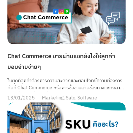
Chat Commerce ขายผ่านแชทยังไงให้ลูกค้า
ยอมจ่ายง่ายๆ
ในยุคที่ลูกค้าต้องการความสะดวกและตอบโจทย์ความต้องการ
ทันที Chat Commerce หรือการซื้อขายผ่านช่องทางแชทกลาย
เป็นหนึ่งในเครื่องมือที่ธุรกิจออนไลน์ไม่ควรมองข้าม ไม่ว่าจะเป็น
13/01/2025
Marketing
,
Sale
,
Software
บน LINE, Facebook Messenger, WhatsApp หรือ
Instagram Direct Message การขายผ่านแชทไม่เพียงแต่ช่วย
เพิ่มยอดขาย แต่ยังสร้างความสัมพันธ์ที่ดีระหว่างธุรกิจกับลูกค้า
อีกด้วย ในบทความนี้เราจะพาคุณไปสำรวจเหตุผลที่ทำให้การ
ขายผ่านทางแชทกลายเป็นเครื่องมือสำคัญ พร้อมเคล็ดลับใน