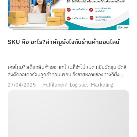
การดึงดูดลูกค้าให้ซื้อสินค้าผ่านแชท Chat Commerce คือ
อะไร? คือการขายสินค้าหรือบริการผ่านช่องทางการสื่อสาร
ออนไลน์ที่เน้นการพูดคุยตอบโต้ เช่น LINE Official Account,
Facebook Messenger หรือ WhatsApp โดยการสื่อสารผ่าน
แชทช่วยให้ลูกค้าได้รับคำตอบและข้อมูลสินค้าแบบเรียลไทม์
SKU คือ อะไร?สำคัญยังไงกับร้านค้าออนไลน์
ทำให้กระบวนการซื้อขายมีความสะดวกรวดเร็ว ทำไม Chat
Commerce ถึงสำคัญต่อธุรกิจในปัจจุบัน? 1. เข้าถึงลูกค้าได้
ง่ายและเป็นส่วนตัว ช่วยให้การติดต่อกับลูกค้าเป็นไปอย่าง
ง่ายดายและเป็นธรรมชาติ การพูดคุยผ่านแชททำให้ลูกค้ารู้สึก
เคยไหม? สต็อกสินค้าเยอะแค่ไหนก็จำไม่หมด หยิบผิดรุ่น ผิดสี
เหมือนมีผู้ช่วยส่วนตัวที่พร้อมตอบคำถามและให้คำปรึกษาในทุก
ส่งผิดออเดอร์จนลูกค้าคอมเพลน ยิ่งขายหลายช่องทางก็ยิ่ง
ข้อสงสัย ซึ่งส่งผลให้ลูกค้าเกิดความประทับใจและความพึง
สับสน จัดการหลังบ้านแทบไม่ทัน… ปัญหาเหล่านี้จะกลายเป็น
27/04/2025
Fulfillment
,
Logistics
,
Marketing
พอใจมากขึ้น โดยเฉพาะกับสินค้าหรือบริการที่ต้องการคำ
เรื่องง่ายทันที ถ้าคุณรู้จัก “SKU” ระบบรหัสสินค้าที่ร้านค้า
อธิบายเพิ่มเติม เช่น แฟชั่น สกินแคร์ สุขภาพ หรือบริการที่มีตัว
ออนไลน์มือโปรเลือกใช้ บทความนี้จะพาคุณไปรู้จักว่า SKU คือ
เลือกซับซ้อน ตัวอย่าง จากตัวอย่างนี้ ลูกค้าได้รับคำตอบทันที
อะไร และทำไมธุรกิจออนไลน์ยุคนี้ถึงต้องมีระบบ SKU เพื่อให้
ทำให้การตัดสินใจซื้อเป็นไปอย่างราบรื่นและสร้างความประทับ
บริหารงานได้ง่าย ขยายธุรกิจได้ไกล และเติบโตอย่างมืออาชีพ
ใจตั้งแต่แรกพบ 2. สร้างความไว้วางใจและปิดการขายได้เร็วขึ้น
SKU คือ อะไร? SKU คือ รหัสที่ร้านค้าใช้กำหนดขึ้นเองเพื่อระบุ
ทาง Chat Commerce การพูดคุยแบบเรียลไทม์ช่วยให้ลูกค้า
และจำแนกสินค้าแต่ละชิ้นในระบบสต็อกอย่างชัดเจน ชื่อเต็มของ
รู้สึกว่าธุรกิจมีตัวตนและพร้อมดูแลพวกเขา […]
SKU “Stock Keeping Unit” หรือ “หน่วยเก็บสินค้า” นั่นเอง