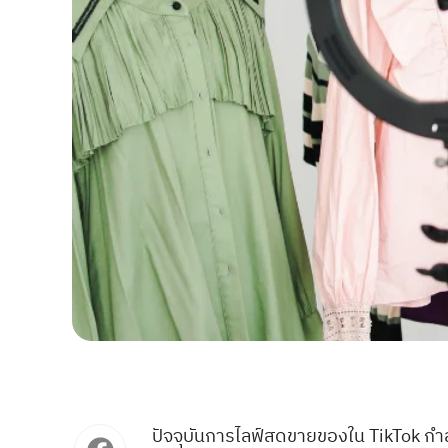
ปัจจุบันการไลฟ์สดขายของใน TikTok กำ