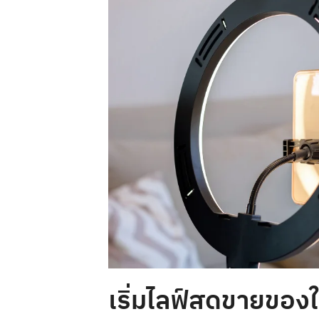
เริ่มไลฟ์สดขายของใ