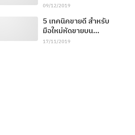
เทคนิคง่าย ๆ มาแนะนำ
09/12/2019
5 เทคนิคขายดี สำหรับ
มือใหม่หัดขายบน
Lazada –
17/11/2019
MyCloudFulfillment